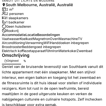
VANUIT DIT LICHTE EN MODERNE
South Melbourne, Australië, Australië
2
m²
2
personen
1
slaapkamers
1
badkamer
Geen huisdieren
Rookvrij
Accommodatie
Locatie
Beoordelingen
Vaatwasser
Koelkast
Magnetron
Oven
Wasmachine
TV
Airconditioning
Verwarming
WiFi
Handdoeken inbegrepen
Broodrooster
Beddengoed inbegrepen
Elektrisch koffiezetapparaat
Föhn
Iron
Waterkoker
Zwembad
Omschrijving
Origineel
Geniet van de bruisende levensstijl van Southbank vanuit dit
lichte appartement met één slaapkamer. Met een stijlvol
interieur, een eigen balkon en toegang tot het zwembad en
de fitnessruimte is dit huis ideaal voor stellen of individuele
reizigers. Kom tot rust in de open leefruimte, bereid
maaltijden in de goed uitgeruste keuken en verken de
nabijgelegen culturele en culinaire hotspots. Zelf inchecken
is beschikbaar voor extra gemak.