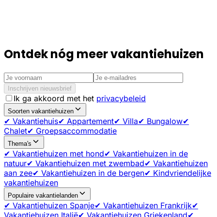
Ontdek nóg meer vakantiehuizen
Inschrijven nieuwsbrief
Ik ga akkoord met het
privacybeleid
Soorten vakantiehuizen
✔ Vakantiehuis
✔ Appartement
✔ Villa
✔ Bungalow
✔
Chalet
✔ Groepsaccommodatie
Thema's
✔ Vakantiehuizen met hond
✔ Vakantiehuizen in de
natuur
✔ Vakantiehuizen met zwembad
✔ Vakantiehuizen
aan zee
✔ Vakantiehuizen in de bergen
✔ Kindvriendelijke
vakantiehuizen
Populaire vakantielanden
✔ Vakantiehuizen Spanje
✔ Vakantiehuizen Frankrijk
✔
Vakantiehuizen Italië
✔ Vakantiehuizen Griekenland
✔