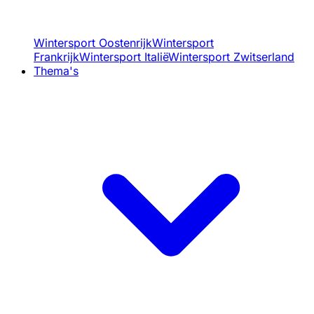
Wintersport Oostenrijk
Wintersport
Frankrijk
Wintersport Italië
Wintersport Zwitserland
Thema's