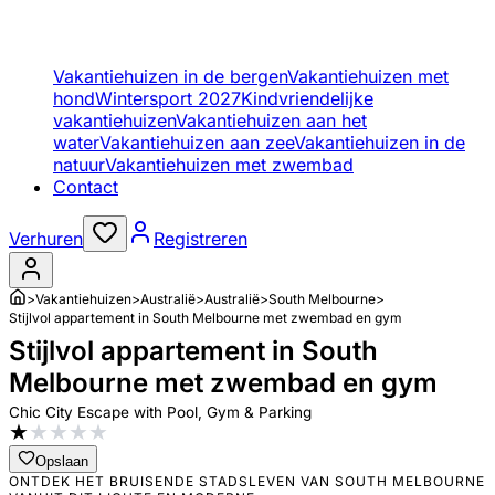
Vakantiehuizen in de bergen
Vakantiehuizen met
hond
Wintersport 2027
Kindvriendelijke
vakantiehuizen
Vakantiehuizen aan het
water
Vakantiehuizen aan zee
Vakantiehuizen in de
natuur
Vakantiehuizen met zwembad
Contact
Verhuren
Registreren
>
Vakantiehuizen
>
Australië
>
Australië
>
South Melbourne
>
Stijlvol appartement in South Melbourne met zwembad en gym
Stijlvol appartement in South
Melbourne met zwembad en gym
Chic City Escape with Pool, Gym & Parking
★
★
★
★
★
Opslaan
ONTDEK HET BRUISENDE STADSLEVEN VAN SOUTH MELBOURNE