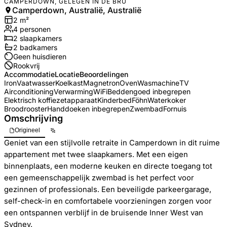
CAMPERDOWN, GELEGEN IN DE BRU
Camperdown, Australië, Australië
2
m²
4
personen
2
slaapkamers
2
badkamer
s
Geen huisdieren
Rookvrij
Accommodatie
Locatie
Beoordelingen
Iron
Vaatwasser
Koelkast
Magnetron
Oven
Wasmachine
TV
Airconditioning
Verwarming
WiFi
Beddengoed inbegrepen
Elektrisch koffiezetapparaat
Kinderbed
Föhn
Waterkoker
Broodrooster
Handdoeken inbegrepen
Zwembad
Fornuis
Omschrijving
Origineel
Geniet van een stijlvolle retraite in Camperdown in dit ruime
appartement met twee slaapkamers. Met een eigen
binnenplaats, een moderne keuken en directe toegang tot
een gemeenschappelijk zwembad is het perfect voor
gezinnen of professionals. Een beveiligde parkeergarage,
self-check-in en comfortabele voorzieningen zorgen voor
een ontspannen verblijf in de bruisende Inner West van
Sydney.