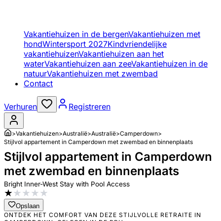
Vakantiehuizen in de bergen
Vakantiehuizen met
hond
Wintersport 2027
Kindvriendelijke
vakantiehuizen
Vakantiehuizen aan het
water
Vakantiehuizen aan zee
Vakantiehuizen in de
natuur
Vakantiehuizen met zwembad
Contact
Verhuren
Registreren
>
Vakantiehuizen
>
Australië
>
Australië
>
Camperdown
>
Stijlvol appartement in Camperdown met zwembad en binnenplaats
Stijlvol appartement in Camperdown
met zwembad en binnenplaats
Bright Inner-West Stay with Pool Access
★
★
★
★
★
Opslaan
ONTDEK HET COMFORT VAN DEZE STIJLVOLLE RETRAITE IN