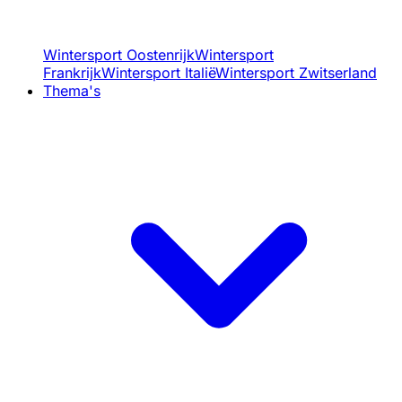
Wintersport Oostenrijk
Wintersport
Frankrijk
Wintersport Italië
Wintersport Zwitserland
Thema's