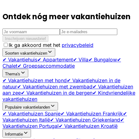
Ontdek nóg meer vakantiehuizen
Inschrijven nieuwsbrief
Ik ga akkoord met het
privacybeleid
Soorten vakantiehuizen
✔ Vakantiehuis
✔ Appartement
✔ Villa
✔ Bungalow
✔
Chalet
✔ Groepsaccommodatie
Thema's
✔ Vakantiehuizen met hond
✔ Vakantiehuizen in de
natuur
✔ Vakantiehuizen met zwembad
✔ Vakantiehuizen
aan zee
✔ Vakantiehuizen in de bergen
✔ Kindvriendelijke
vakantiehuizen
Populaire vakantielanden
✔ Vakantiehuizen Spanje
✔ Vakantiehuizen Frankrijk
✔
Vakantiehuizen Italië
✔ Vakantiehuizen Griekenland
✔
Vakantiehuizen Portugal
✔ Vakantiehuizen Kroatië
Informatie