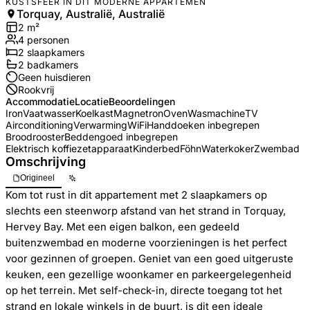
KUSTSFEER IN DIT MODERNE APPARTEMEN
Torquay, Australië, Australië
2
m²
4
personen
2
slaapkamers
2
badkamer
s
Geen huisdieren
Rookvrij
Accommodatie
Locatie
Beoordelingen
Iron
Vaatwasser
Koelkast
Magnetron
Oven
Wasmachine
TV
Airconditioning
Verwarming
WiFi
Handdoeken inbegrepen
Broodrooster
Beddengoed inbegrepen
Elektrisch koffiezetapparaat
Kinderbed
Föhn
Waterkoker
Zwembad
Omschrijving
Origineel
Kom tot rust in dit appartement met 2 slaapkamers op
slechts een steenworp afstand van het strand in Torquay,
Hervey Bay. Met een eigen balkon, een gedeeld
buitenzwembad en moderne voorzieningen is het perfect
voor gezinnen of groepen. Geniet van een goed uitgeruste
keuken, een gezellige woonkamer en parkeergelegenheid
op het terrein. Met self-check-in, directe toegang tot het
strand en lokale winkels in de buurt, is dit een ideale