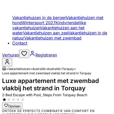
Vakantiehuizen in de bergen
Vakantiehuizen met
hond
Wintersport 2027
Kindvriendelijke
vakantiehuizen
Vakantiehuizen aan het
water
Vakantiehuizen aan zee
Vakantiehuizen in de
natuur
Vakantiehuizen met zwembad
Contact
Verhuren
Registreren
>
Vakantiehuizen
>
Australië
>
Australië
>
Torquay
>
Luxe appartement met zwembad vlakbij het strand in Torquay
Luxe appartement met zwembad
vlakbij het strand in Torquay
2-Bed Escape with Pool, Steps From Torquay Beach
★
★
★
★
★
Opslaan
ONTDEK DE PERFECTE COMBINATIE VAN COMFORT EN