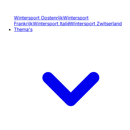
Wintersport Oostenrijk
Wintersport
Frankrijk
Wintersport Italië
Wintersport Zwitserland
Thema's