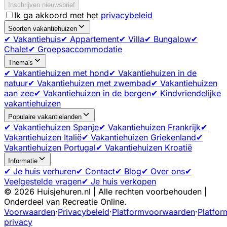
Inschrijven nieuwsbrief
Ik ga akkoord met het
privacybeleid
Soorten vakantiehuizen
✔ Vakantiehuis
✔ Appartement
✔ Villa
✔ Bungalow
✔
Chalet
✔ Groepsaccommodatie
Thema's
✔ Vakantiehuizen met hond
✔ Vakantiehuizen in de
natuur
✔ Vakantiehuizen met zwembad
✔ Vakantiehuizen
aan zee
✔ Vakantiehuizen in de bergen
✔ Kindvriendelijke
vakantiehuizen
Populaire vakantielanden
✔ Vakantiehuizen Spanje
✔ Vakantiehuizen Frankrijk
✔
Vakantiehuizen Italië
✔ Vakantiehuizen Griekenland
✔
Vakantiehuizen Portugal
✔ Vakantiehuizen Kroatië
Informatie
✔ Je huis verhuren
✔ Contact
✔ Blog
✔ Over ons
✔
Veelgestelde vragen
✔ Je huis verkopen
©
2026
Huisjehuren.nl | Alle rechten voorbehouden |
Onderdeel van Recreatie Online.
Voorwaarden
·
Privacybeleid
·
Platformvoorwaarden
·
Platfor
privacy