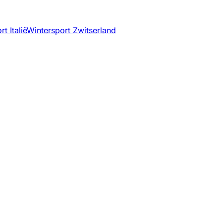
t Italië
Wintersport Zwitserland