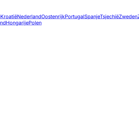
ë
Kroatië
Nederland
Oostenrijk
Portugal
Spanje
Tsjechië
Zweden
and
Hongarije
Polen