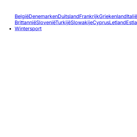
België
Denemarken
Duitsland
Frankrijk
Griekenland
Itali
Brittannië
Slovenië
Turkijë
Slowakije
Cyprus
Letland
Estl
Wintersport