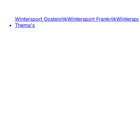
Wintersport Oostenrijk
Wintersport Frankrijk
Winterspor
Thema's