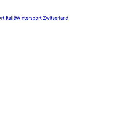
t Italië
Wintersport Zwitserland