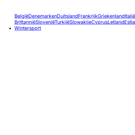
België
Denemarken
Duitsland
Frankrijk
Griekenland
Itali
Brittannië
Slovenië
Turkijë
Slowakije
Cyprus
Letland
Estl
Wintersport