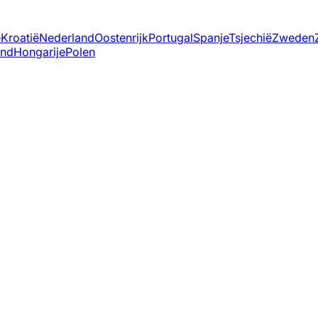
ë
Kroatië
Nederland
Oostenrijk
Portugal
Spanje
Tsjechië
Zweden
and
Hongarije
Polen