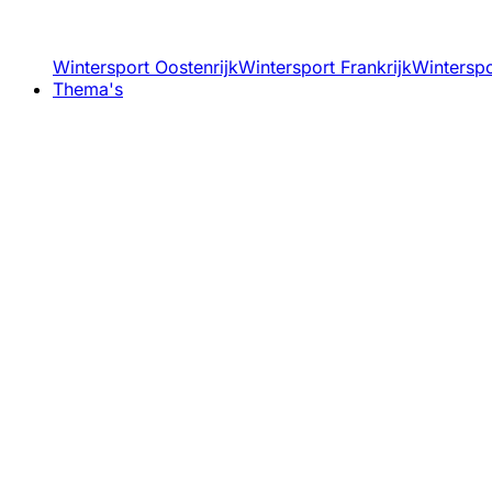
Wintersport Oostenrijk
Wintersport Frankrijk
Winterspor
Thema's