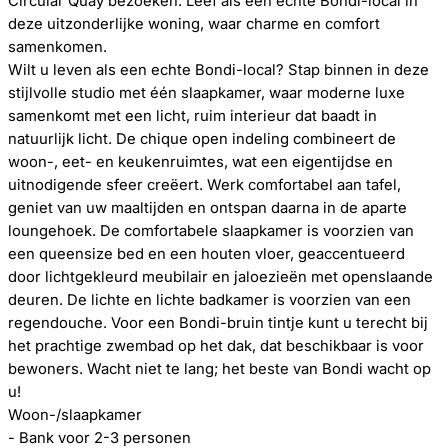
Circular Quay bezoeken. Leef als een echte Bondi-local in
deze uitzonderlijke woning, waar charme en comfort
samenkomen.
Wilt u leven als een echte Bondi-local? Stap binnen in deze
stijlvolle studio met één slaapkamer, waar moderne luxe
samenkomt met een licht, ruim interieur dat baadt in
natuurlijk licht. De chique open indeling combineert de
woon-, eet- en keukenruimtes, wat een eigentijdse en
uitnodigende sfeer creëert. Werk comfortabel aan tafel,
geniet van uw maaltijden en ontspan daarna in de aparte
loungehoek. De comfortabele slaapkamer is voorzien van
een queensize bed en een houten vloer, geaccentueerd
door lichtgekleurd meubilair en jaloezieën met openslaande
deuren. De lichte en lichte badkamer is voorzien van een
regendouche. Voor een Bondi-bruin tintje kunt u terecht bij
het prachtige zwembad op het dak, dat beschikbaar is voor
bewoners. Wacht niet te lang; het beste van Bondi wacht op
u!
Woon-/slaapkamer
- Bank voor 2-3 personen