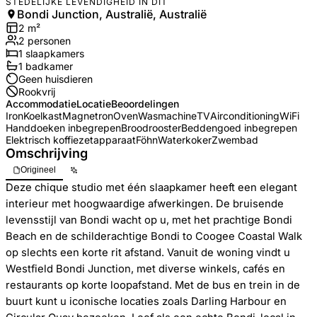
STEDELIJKE LEVENDIGHEID IN DIT
Bondi Junction, Australië, Australië
2
m²
2
personen
1
slaapkamers
1
badkamer
Geen huisdieren
Rookvrij
Accommodatie
Locatie
Beoordelingen
Iron
Koelkast
Magnetron
Oven
Wasmachine
TV
Airconditioning
WiFi
Handdoeken inbegrepen
Broodrooster
Beddengoed inbegrepen
Elektrisch koffiezetapparaat
Föhn
Waterkoker
Zwembad
Omschrijving
Origineel
Deze chique studio met één slaapkamer heeft een elegant
interieur met hoogwaardige afwerkingen. De bruisende
levensstijl van Bondi wacht op u, met het prachtige Bondi
Beach en de schilderachtige Bondi to Coogee Coastal Walk
op slechts een korte rit afstand. Vanuit de woning vindt u
Westfield Bondi Junction, met diverse winkels, cafés en
restaurants op korte loopafstand. Met de bus en trein in de
buurt kunt u iconische locaties zoals Darling Harbour en