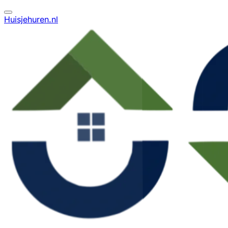
Huisjehuren.nl