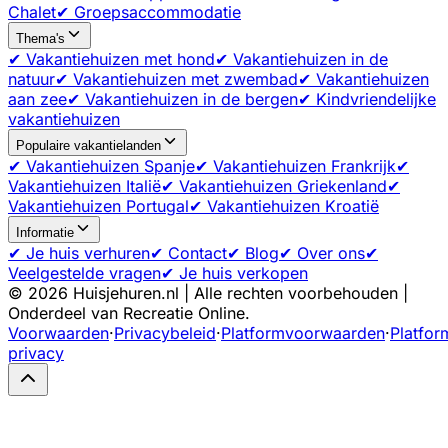
Chalet
✔ Groepsaccommodatie
Thema's
✔ Vakantiehuizen met hond
✔ Vakantiehuizen in de
natuur
✔ Vakantiehuizen met zwembad
✔ Vakantiehuizen
aan zee
✔ Vakantiehuizen in de bergen
✔ Kindvriendelijke
vakantiehuizen
Populaire vakantielanden
✔ Vakantiehuizen Spanje
✔ Vakantiehuizen Frankrijk
✔
Vakantiehuizen Italië
✔ Vakantiehuizen Griekenland
✔
Vakantiehuizen Portugal
✔ Vakantiehuizen Kroatië
Informatie
✔ Je huis verhuren
✔ Contact
✔ Blog
✔ Over ons
✔
Veelgestelde vragen
✔ Je huis verkopen
©
2026
Huisjehuren.nl | Alle rechten voorbehouden |
Onderdeel van Recreatie Online.
Voorwaarden
·
Privacybeleid
·
Platformvoorwaarden
·
Platfor
privacy