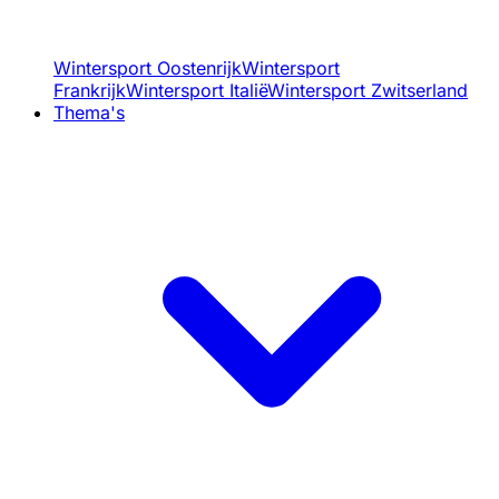
Wintersport Oostenrijk
Wintersport
Frankrijk
Wintersport Italië
Wintersport Zwitserland
Thema's