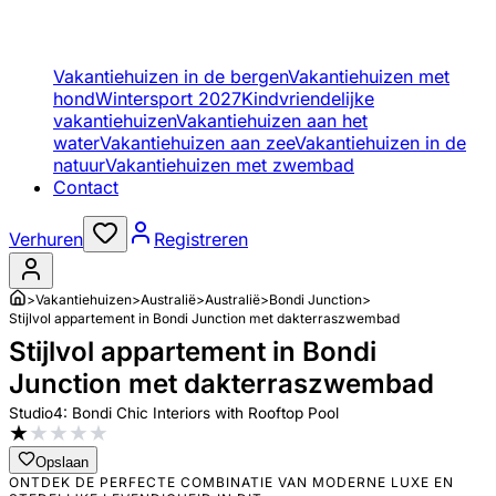
Vakantiehuizen in de bergen
Vakantiehuizen met
hond
Wintersport 2027
Kindvriendelijke
vakantiehuizen
Vakantiehuizen aan het
water
Vakantiehuizen aan zee
Vakantiehuizen in de
natuur
Vakantiehuizen met zwembad
Contact
Verhuren
Registreren
>
Vakantiehuizen
>
Australië
>
Australië
>
Bondi Junction
>
Stijlvol appartement in Bondi Junction met dakterraszwembad
Stijlvol appartement in Bondi
Junction met dakterraszwembad
Studio4: Bondi Chic Interiors with Rooftop Pool
★
★
★
★
★
Opslaan
ONTDEK DE PERFECTE COMBINATIE VAN MODERNE LUXE EN