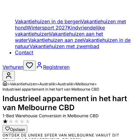
Vakantiehuizen in de bergen
Vakantiehuizen met
hond
Wintersport 2027
Kindvriendelijke
vakantiehuizen
Vakantiehuizen aan het
water
Vakantiehuizen aan zee
Vakantiehuizen in de
natuur
Vakantiehuizen met zwembad
Contact
Verhuren
Registreren
>
Vakantiehuizen
>
Australië
>
Australië
>
Melbourne
>
Industrieel appartement in het hart van Melbourne CBD
Industrieel appartement in het hart
van Melbourne CBD
1-Bed Warehouse Conversion in Melbourne CBD
★
★
★
★
★
Opslaan
ONTDEK DE UNIEKE SFEER VAN MELBOURNE VANUIT DIT