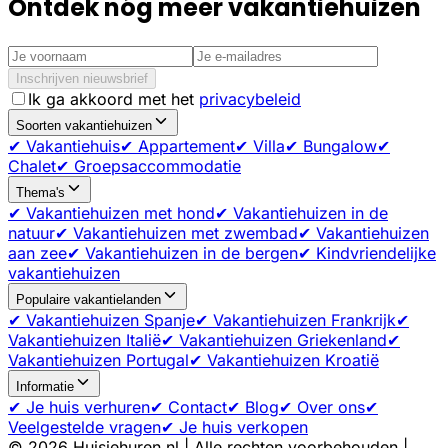
Ontdek nóg meer vakantiehuizen
Inschrijven nieuwsbrief
Ik ga akkoord met het
privacybeleid
Soorten vakantiehuizen
✔ Vakantiehuis
✔ Appartement
✔ Villa
✔ Bungalow
✔
Chalet
✔ Groepsaccommodatie
Thema's
✔ Vakantiehuizen met hond
✔ Vakantiehuizen in de
natuur
✔ Vakantiehuizen met zwembad
✔ Vakantiehuizen
aan zee
✔ Vakantiehuizen in de bergen
✔ Kindvriendelijke
vakantiehuizen
Populaire vakantielanden
✔ Vakantiehuizen Spanje
✔ Vakantiehuizen Frankrijk
✔
Vakantiehuizen Italië
✔ Vakantiehuizen Griekenland
✔
Vakantiehuizen Portugal
✔ Vakantiehuizen Kroatië
Informatie
✔ Je huis verhuren
✔ Contact
✔ Blog
✔ Over ons
✔
Veelgestelde vragen
✔ Je huis verkopen
©
2026
Huisjehuren.nl | Alle rechten voorbehouden |