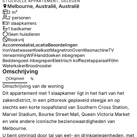
STIJLVOLLE APPARTEMENT, GELEGEN
Melbourne, Australië, Australië
2
m²
2
personen
1
slaapkamers
1
badkamer
Geen huisdieren
Rookvrij
Accommodatie
Locatie
Beoordelingen
Iron
Vaatwasser
Koelkast
Magnetron
Oven
Wasmachine
TV
Verwarming
WiFi
Handdoeken inbegrepen
Beddengoed inbegrepen
Elektrisch koffiezetapparaat
Föhn
Waterkoker
Broodrooster
Omschrijving
Origineel
Omschrijving van de woning
Dit appartement met 1 slaapkamer ligt in het hart van het
zakendistrict, in een pittoresk geplaveid steegje en op
slechts een korte loopafstand van Southern Cross Station,
Marvel Stadium, Bourke Street Mall, Queen Victoria Market
en vele andere iconische bezienswaardigheden van
Melbourne.
U bent omringd door tal van eet- en drinkgelegenheden, met