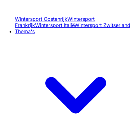
Wintersport Oostenrijk
Wintersport
Frankrijk
Wintersport Italië
Wintersport Zwitserland
Thema's