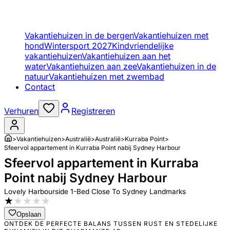
Vakantiehuizen in de bergen
Vakantiehuizen met
hond
Wintersport 2027
Kindvriendelijke
vakantiehuizen
Vakantiehuizen aan het
water
Vakantiehuizen aan zee
Vakantiehuizen in de
natuur
Vakantiehuizen met zwembad
Contact
Verhuren
Registreren
>
Vakantiehuizen
>
Australië
>
Australië
>
Kurraba Point
>
Sfeervol appartement in Kurraba Point nabij Sydney Harbour
Sfeervol appartement in Kurraba
Point nabij Sydney Harbour
Lovely Harbourside 1-Bed Close To Sydney Landmarks
★
★
★
★
★
Opslaan
ONTDEK DE PERFECTE BALANS TUSSEN RUST EN STEDELIJKE