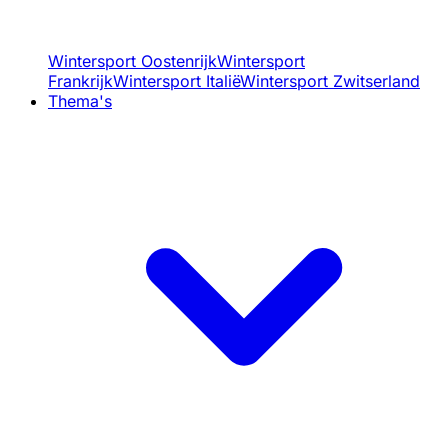
Wintersport Oostenrijk
Wintersport
Frankrijk
Wintersport Italië
Wintersport Zwitserland
Thema's