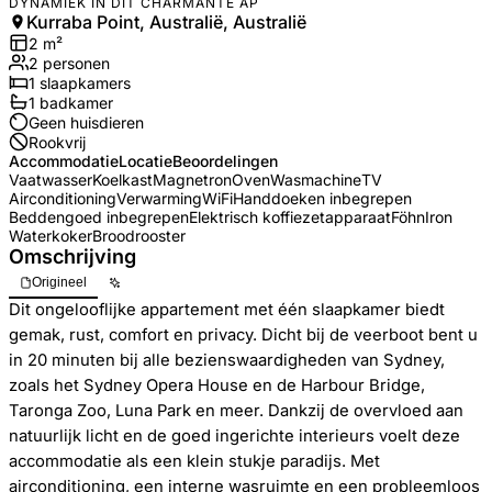
DYNAMIEK IN DIT CHARMANTE AP
Kurraba Point, Australië, Australië
2
m²
2
personen
1
slaapkamers
1
badkamer
Geen huisdieren
Rookvrij
Accommodatie
Locatie
Beoordelingen
Vaatwasser
Koelkast
Magnetron
Oven
Wasmachine
TV
Airconditioning
Verwarming
WiFi
Handdoeken inbegrepen
Beddengoed inbegrepen
Elektrisch koffiezetapparaat
Föhn
Iron
Waterkoker
Broodrooster
Omschrijving
Origineel
Dit ongelooflijke appartement met één slaapkamer biedt
gemak, rust, comfort en privacy. Dicht bij de veerboot bent u
in 20 minuten bij alle bezienswaardigheden van Sydney,
zoals het Sydney Opera House en de Harbour Bridge,
Taronga Zoo, Luna Park en meer. Dankzij de overvloed aan
natuurlijk licht en de goed ingerichte interieurs voelt deze
accommodatie als een klein stukje paradijs. Met
airconditioning, een interne wasruimte en een probleemloos