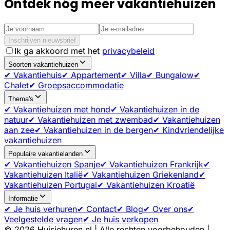
Ontdek nóg meer vakantiehuizen
Inschrijven nieuwsbrief
Ik ga akkoord met het
privacybeleid
Soorten vakantiehuizen
✔ Vakantiehuis
✔ Appartement
✔ Villa
✔ Bungalow
✔
Chalet
✔ Groepsaccommodatie
Thema's
✔ Vakantiehuizen met hond
✔ Vakantiehuizen in de
natuur
✔ Vakantiehuizen met zwembad
✔ Vakantiehuizen
aan zee
✔ Vakantiehuizen in de bergen
✔ Kindvriendelijke
vakantiehuizen
Populaire vakantielanden
✔ Vakantiehuizen Spanje
✔ Vakantiehuizen Frankrijk
✔
Vakantiehuizen Italië
✔ Vakantiehuizen Griekenland
✔
Vakantiehuizen Portugal
✔ Vakantiehuizen Kroatië
Informatie
✔ Je huis verhuren
✔ Contact
✔ Blog
✔ Over ons
✔
Veelgestelde vragen
✔ Je huis verkopen
©
2026
Huisjehuren.nl | Alle rechten voorbehouden |