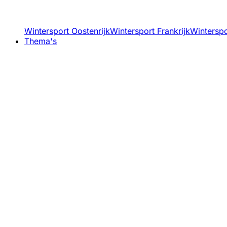
Wintersport Oostenrijk
Wintersport Frankrijk
Winterspor
Thema's