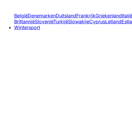
België
Denemarken
Duitsland
Frankrijk
Griekenland
Itali
Brittannië
Slovenië
Turkijë
Slowakije
Cyprus
Letland
Estl
Wintersport