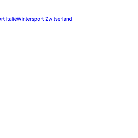
t Italië
Wintersport Zwitserland