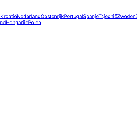
ë
Kroatië
Nederland
Oostenrijk
Portugal
Spanje
Tsjechië
Zweden
and
Hongarije
Polen