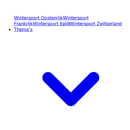
Wintersport Oostenrijk
Wintersport
Frankrijk
Wintersport Italië
Wintersport Zwitserland
Thema's