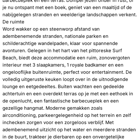
barbecueplek en een terras. Dompel jezelf onder in rust, of
je nu ontspant met een boek, geniet van een maaltijd of de
nabijgelegen stranden en weelderige landschappen verkent.
De ruimte
Word wakker op een steenworp afstand van
adembenemende stranden, nationale parken en
schilderachtige wandelpaden, klaar voor spannende
avonturen. Gelegen in het hart van het pittoreske Surf
Beach, biedt deze accommodatie een ruim, zonovergoten
interieur met 3 slaapkamers, 1 royale badkamer en een
ongelooflijke buitenruimte, perfect voor entertainment. De
volledig uitgeruste keuken loopt over in de uitnodigende
lounge en eetgedeeltes. Buiten wachten een gedeelde
achtertuin en een overdekt terras op je met een eethoek in
de openlucht, een fantastische barbecueplek en een
gezellige hangmat. Moderne gemakken zoals
airconditioning, parkeergelegenheid op het terrein en zelf
inchecken zorgen voor een zorgeloos verblijf. Met
adembenemend uitzicht op het water en meerdere stranden
in de buurt, trakteer je dierbaren op een onvergetelijke