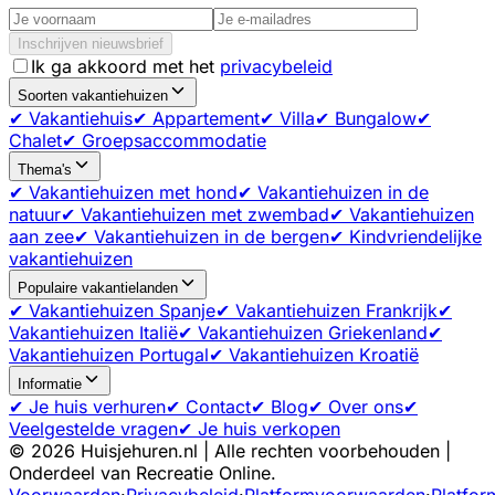
Inschrijven nieuwsbrief
Ik ga akkoord met het
privacybeleid
Soorten vakantiehuizen
✔ Vakantiehuis
✔ Appartement
✔ Villa
✔ Bungalow
✔
Chalet
✔ Groepsaccommodatie
Thema's
✔ Vakantiehuizen met hond
✔ Vakantiehuizen in de
natuur
✔ Vakantiehuizen met zwembad
✔ Vakantiehuizen
aan zee
✔ Vakantiehuizen in de bergen
✔ Kindvriendelijke
vakantiehuizen
Populaire vakantielanden
✔ Vakantiehuizen Spanje
✔ Vakantiehuizen Frankrijk
✔
Vakantiehuizen Italië
✔ Vakantiehuizen Griekenland
✔
Vakantiehuizen Portugal
✔ Vakantiehuizen Kroatië
Informatie
✔ Je huis verhuren
✔ Contact
✔ Blog
✔ Over ons
✔
Veelgestelde vragen
✔ Je huis verkopen
©
2026
Huisjehuren.nl | Alle rechten voorbehouden |
Onderdeel van Recreatie Online.
Voorwaarden
·
Privacybeleid
·
Platformvoorwaarden
·
Platfor