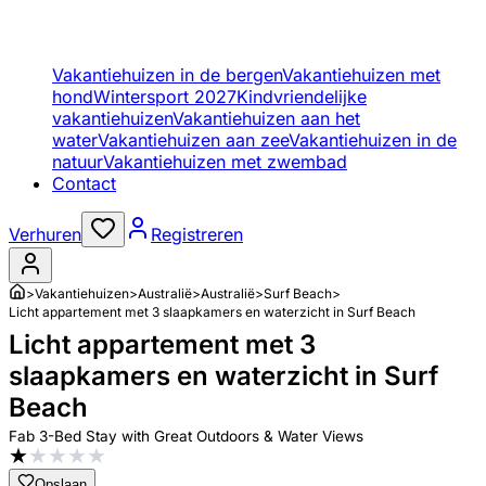
Vakantiehuizen in de bergen
Vakantiehuizen met
hond
Wintersport 2027
Kindvriendelijke
vakantiehuizen
Vakantiehuizen aan het
water
Vakantiehuizen aan zee
Vakantiehuizen in de
natuur
Vakantiehuizen met zwembad
Contact
Verhuren
Registreren
>
Vakantiehuizen
>
Australië
>
Australië
>
Surf Beach
>
Licht appartement met 3 slaapkamers en waterzicht in Surf Beach
Licht appartement met 3
slaapkamers en waterzicht in Surf
Beach
Fab 3-Bed Stay with Great Outdoors & Water Views
★
★
★
★
★
Opslaan