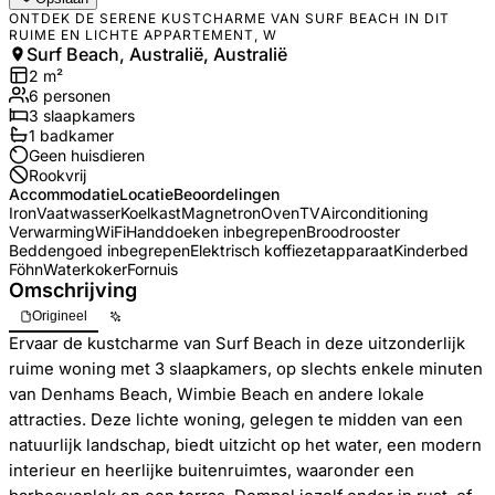
ONTDEK DE SERENE KUSTCHARME VAN SURF BEACH IN DIT
RUIME EN LICHTE APPARTEMENT, W
Surf Beach, Australië, Australië
2
m²
6
personen
3
slaapkamers
1
badkamer
Geen huisdieren
Rookvrij
Accommodatie
Locatie
Beoordelingen
Iron
Vaatwasser
Koelkast
Magnetron
Oven
TV
Airconditioning
Verwarming
WiFi
Handdoeken inbegrepen
Broodrooster
Beddengoed inbegrepen
Elektrisch koffiezetapparaat
Kinderbed
Föhn
Waterkoker
Fornuis
Omschrijving
Origineel
Ervaar de kustcharme van Surf Beach in deze uitzonderlijk
ruime woning met 3 slaapkamers, op slechts enkele minuten
van Denhams Beach, Wimbie Beach en andere lokale
attracties. Deze lichte woning, gelegen te midden van een
natuurlijk landschap, biedt uitzicht op het water, een modern
interieur en heerlijke buitenruimtes, waaronder een