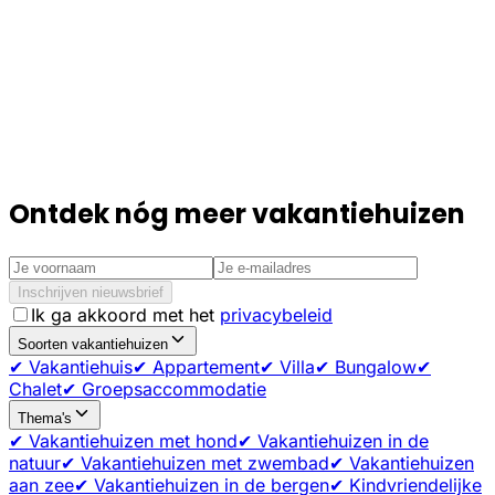
Ontdek nóg meer vakantiehuizen
Inschrijven nieuwsbrief
Ik ga akkoord met het
privacybeleid
Soorten vakantiehuizen
✔ Vakantiehuis
✔ Appartement
✔ Villa
✔ Bungalow
✔
Chalet
✔ Groepsaccommodatie
Thema's
✔ Vakantiehuizen met hond
✔ Vakantiehuizen in de
natuur
✔ Vakantiehuizen met zwembad
✔ Vakantiehuizen
aan zee
✔ Vakantiehuizen in de bergen
✔ Kindvriendelijke