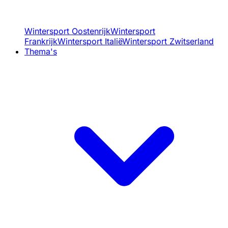
Wintersport Oostenrijk
Wintersport
Frankrijk
Wintersport Italië
Wintersport Zwitserland
Thema's