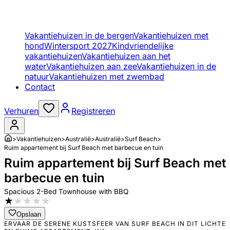
Vakantiehuizen in de bergen
Vakantiehuizen met
hond
Wintersport 2027
Kindvriendelijke
vakantiehuizen
Vakantiehuizen aan het
water
Vakantiehuizen aan zee
Vakantiehuizen in de
natuur
Vakantiehuizen met zwembad
Contact
Verhuren
Registreren
>
Vakantiehuizen
>
Australië
>
Australië
>
Surf Beach
>
Ruim appartement bij Surf Beach met barbecue en tuin
Ruim appartement bij Surf Beach met
barbecue en tuin
Spacious 2-Bed Townhouse with BBQ
★
★
★
★
★
Opslaan
ERVAAR DE SERENE KUSTSFEER VAN SURF BEACH IN DIT LICHTE