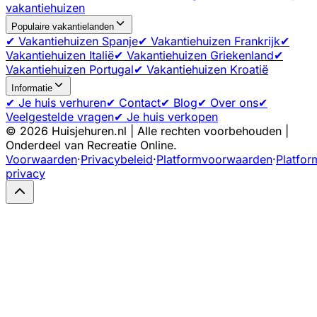
vakantiehuizen
Populaire vakantielanden
✔ Vakantiehuizen Spanje
✔ Vakantiehuizen Frankrijk
✔
Vakantiehuizen Italië
✔ Vakantiehuizen Griekenland
✔
Vakantiehuizen Portugal
✔ Vakantiehuizen Kroatië
Informatie
✔ Je huis verhuren
✔ Contact
✔ Blog
✔ Over ons
✔
Veelgestelde vragen
✔ Je huis verkopen
©
2026
Huisjehuren.nl | Alle rechten voorbehouden |
Onderdeel van Recreatie Online.
Voorwaarden
·
Privacybeleid
·
Platformvoorwaarden
·
Platfor
privacy