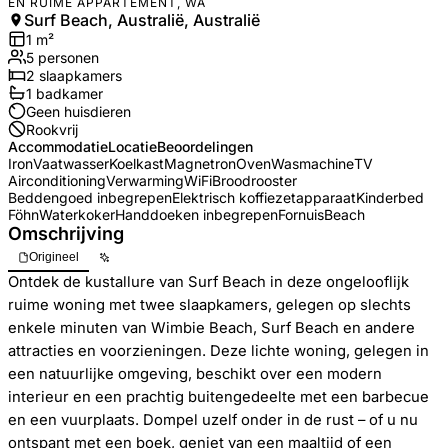
EN RUIME APPARTEMENT, WA
Surf Beach, Australië, Australië
1
m²
5
personen
2
slaapkamers
1
badkamer
Geen huisdieren
Rookvrij
Accommodatie
Locatie
Beoordelingen
Iron
Vaatwasser
Koelkast
Magnetron
Oven
Wasmachine
TV
Airconditioning
Verwarming
WiFi
Broodrooster
Beddengoed inbegrepen
Elektrisch koffiezetapparaat
Kinderbed
Föhn
Waterkoker
Handdoeken inbegrepen
Fornuis
Beach
Omschrijving
Origineel
Ontdek de kustallure van Surf Beach in deze ongelooflijk
ruime woning met twee slaapkamers, gelegen op slechts
enkele minuten van Wimbie Beach, Surf Beach en andere
attracties en voorzieningen. Deze lichte woning, gelegen in
een natuurlijke omgeving, beschikt over een modern
interieur en een prachtig buitengedeelte met een barbecue
en een vuurplaats. Dompel uzelf onder in de rust – of u nu
ontspant met een boek, geniet van een maaltijd of een