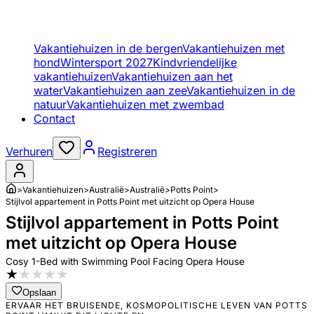
Vakantiehuizen in de bergen
Vakantiehuizen met
hond
Wintersport 2027
Kindvriendelijke
vakantiehuizen
Vakantiehuizen aan het
water
Vakantiehuizen aan zee
Vakantiehuizen in de
natuur
Vakantiehuizen met zwembad
Contact
Verhuren
Registreren
>
Vakantiehuizen
>
Australië
>
Australië
>
Potts Point
>
Stijlvol appartement in Potts Point met uitzicht op Opera House
Stijlvol appartement in Potts Point
met uitzicht op Opera House
Cosy 1-Bed with Swimming Pool Facing Opera House
★
★
★
★
★
Opslaan
ERVAAR HET BRUISENDE, KOSMOPOLITISCHE LEVEN VAN POTTS