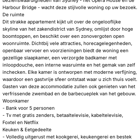
bezienswaardigheden van Sydney - het Opera House en de
Harbour Bridge - wacht deze stijlvolle woning op uw bezoek.
De ruimte
Dit strakke appartement kijkt uit over de ongelooflijke
skyline van het zakendistrict van Sydney, omlijst door hoge
boomtoppen, en beschikt over een zonovergoten open
woonruimte. Dichtbij vele attracties, horecagelegenheden,
openbaar vervoer en voorzieningen biedt de woning een
gezellige slaapkamer, een verzorgde badkamer met
inloopdouche, een interne wasruimte en het gemak van zelf
inchecken. Elke kamer is ontworpen met moderne verfijning,
waardoor een gastvrije sfeer ontstaat waar u zich thuis voelt.
Gasten van deze accommodatie zullen ook genieten van het
verfrissende zwembad en de barbecueplek van het gebouw.
Woonkamer
- Bank voor 5 personen
- Tv met gratis zenders, betaaltelevisie, kabeltelevisie,
Foxtel en Netflix
Keuken & Eetgedeelte
- Volledig uitgerust met kookgerei, keukengerei en bestek