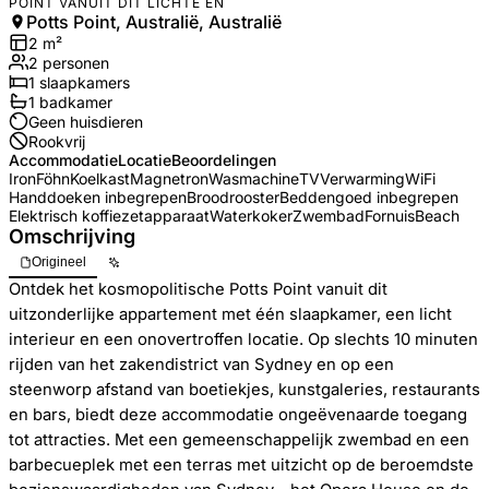
POINT VANUIT DIT LICHTE EN
Potts Point, Australië, Australië
2
m²
2
personen
1
slaapkamers
1
badkamer
Geen huisdieren
Rookvrij
Accommodatie
Locatie
Beoordelingen
Iron
Föhn
Koelkast
Magnetron
Wasmachine
TV
Verwarming
WiFi
Handdoeken inbegrepen
Broodrooster
Beddengoed inbegrepen
Elektrisch koffiezetapparaat
Waterkoker
Zwembad
Fornuis
Beach
Omschrijving
Origineel
Ontdek het kosmopolitische Potts Point vanuit dit
uitzonderlijke appartement met één slaapkamer, een licht
interieur en een onovertroffen locatie. Op slechts 10 minuten
rijden van het zakendistrict van Sydney en op een
steenworp afstand van boetiekjes, kunstgaleries, restaurants
en bars, biedt deze accommodatie ongeëvenaarde toegang
tot attracties. Met een gemeenschappelijk zwembad en een
barbecueplek met een terras met uitzicht op de beroemdste