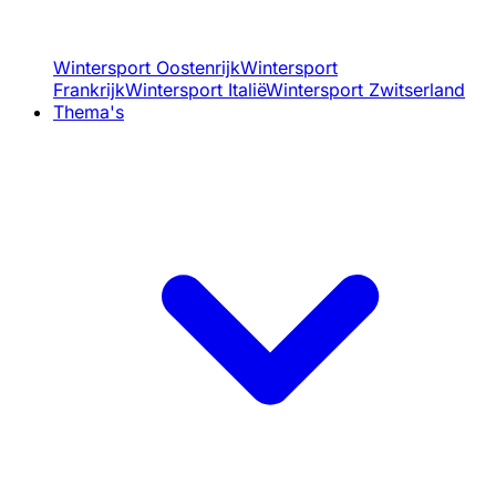
Wintersport Oostenrijk
Wintersport
Frankrijk
Wintersport Italië
Wintersport Zwitserland
Thema's