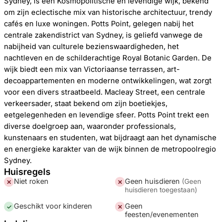
Sydney, is een Kosmopolitische en levendige wijk, bekend
om zijn eclectische mix van historische architectuur, trendy
cafés en luxe woningen. Potts Point, gelegen nabij het
centrale zakendistrict van Sydney, is geliefd vanwege de
nabijheid van culturele bezienswaardigheden, het
nachtleven en de schilderachtige Royal Botanic Garden. De
wijk biedt een mix van Victoriaanse terrassen, art-
decoappartementen en moderne ontwikkelingen, wat zorgt
voor een divers straatbeeld. Macleay Street, een centrale
verkeersader, staat bekend om zijn boetiekjes,
eetgelegenheden en levendige sfeer. Potts Point trekt een
diverse doelgroep aan, waaronder professionals,
kunstenaars en studenten, wat bijdraagt aan het dynamische
en energieke karakter van de wijk binnen de metropoolregio
Sydney.
Huisregels
Niet roken
Geen huisdieren
(
Geen
✕
✕
huisdieren toegestaan
)
Geschikt voor kinderen
Geen
✓
✕
feesten/evenementen