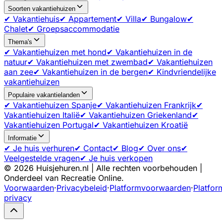
Soorten vakantiehuizen
✔ Vakantiehuis
✔ Appartement
✔ Villa
✔ Bungalow
✔
Chalet
✔ Groepsaccommodatie
Thema's
✔ Vakantiehuizen met hond
✔ Vakantiehuizen in de
natuur
✔ Vakantiehuizen met zwembad
✔ Vakantiehuizen
aan zee
✔ Vakantiehuizen in de bergen
✔ Kindvriendelijke
vakantiehuizen
Populaire vakantielanden
✔ Vakantiehuizen Spanje
✔ Vakantiehuizen Frankrijk
✔
Vakantiehuizen Italië
✔ Vakantiehuizen Griekenland
✔
Vakantiehuizen Portugal
✔ Vakantiehuizen Kroatië
Informatie
✔ Je huis verhuren
✔ Contact
✔ Blog
✔ Over ons
✔
Veelgestelde vragen
✔ Je huis verkopen
©
2026
Huisjehuren.nl | Alle rechten voorbehouden |
Onderdeel van Recreatie Online.
Voorwaarden
·
Privacybeleid
·
Platformvoorwaarden
·
Platfor
privacy