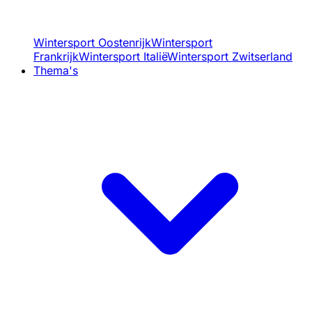
Wintersport Oostenrijk
Wintersport
Frankrijk
Wintersport Italië
Wintersport Zwitserland
Thema's