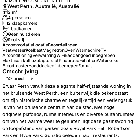
EN MODERN COMFORT IN DIT ELE
West Perth, Australië, Australië
2
m²
4
personen
2
slaapkamers
1
badkamer
Geen huisdieren
Rookvrij
Accommodatie
Locatie
Beoordelingen
Vaatwasser
Koelkast
Magnetron
Oven
Wasmachine
TV
Airconditioning
Verwarming
WiFi
Beddengoed inbegrepen
Elektrisch koffiezetapparaat
Kinderbed
Föhn
Iron
Waterkoker
Broodrooster
Handdoeken inbegrepen
Fornuis
Omschrijving
Origineel
Ervaar Perth vanuit deze elegante halfvrijstaande woning in
het bruisende West Perth, een buitenwijk die bekendstaat
om zijn historische charme en tegelijkertijd een verlengstuk
is van het bruisende centrum van de stad. Met hoge
originele plafonds, ruime interieurs en diverse buitenruimtes
om van het warme weer te genieten, ligt deze gezinswoning
op loopafstand van parken zoals Royal Park Hall, Robertson
Park en Hyde Park. Gunstig gelegen nabij restaurants,