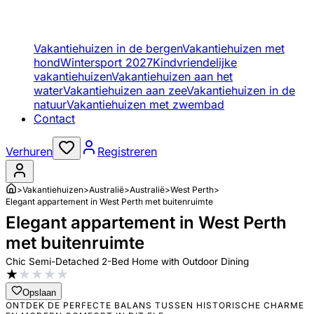
Vakantiehuizen in de bergen
Vakantiehuizen met
hond
Wintersport 2027
Kindvriendelijke
vakantiehuizen
Vakantiehuizen aan het
water
Vakantiehuizen aan zee
Vakantiehuizen in de
natuur
Vakantiehuizen met zwembad
Contact
Verhuren
Registreren
>
Vakantiehuizen
>
Australië
>
Australië
>
West Perth
>
Elegant appartement in West Perth met buitenruimte
Elegant appartement in West Perth
met buitenruimte
Chic Semi-Detached 2-Bed Home with Outdoor Dining
★
★
★
★
★
Opslaan
ONTDEK DE PERFECTE BALANS TUSSEN HISTORISCHE CHARME