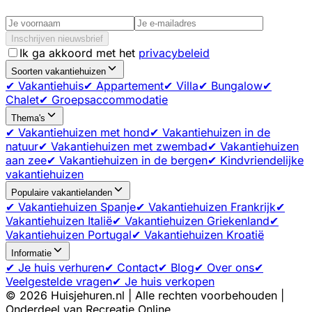
Inschrijven nieuwsbrief
Ik ga akkoord met het
privacybeleid
Soorten vakantiehuizen
✔ Vakantiehuis
✔ Appartement
✔ Villa
✔ Bungalow
✔
Chalet
✔ Groepsaccommodatie
Thema's
✔ Vakantiehuizen met hond
✔ Vakantiehuizen in de
natuur
✔ Vakantiehuizen met zwembad
✔ Vakantiehuizen
aan zee
✔ Vakantiehuizen in de bergen
✔ Kindvriendelijke
vakantiehuizen
Populaire vakantielanden
✔ Vakantiehuizen Spanje
✔ Vakantiehuizen Frankrijk
✔
Vakantiehuizen Italië
✔ Vakantiehuizen Griekenland
✔
Vakantiehuizen Portugal
✔ Vakantiehuizen Kroatië
Informatie
✔ Je huis verhuren
✔ Contact
✔ Blog
✔ Over ons
✔
Veelgestelde vragen
✔ Je huis verkopen
©
2026
Huisjehuren.nl | Alle rechten voorbehouden |
Onderdeel van Recreatie Online.