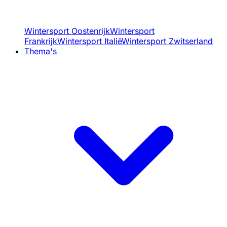
Wintersport Oostenrijk
Wintersport
Frankrijk
Wintersport Italië
Wintersport Zwitserland
Thema's