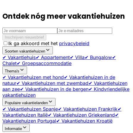
Ontdek nóg meer vakantiehuizen
Inschrijven nieuwsbrief
Ik ga akkoord met het
privacybeleid
Soorten vakantiehuizen
✔ Vakantiehuis
✔ Appartement
✔ Villa
✔ Bungalow
✔
Chalet
✔ Groepsaccommodatie
Thema's
✔ Vakantiehuizen met hond
✔ Vakantiehuizen in de
natuur
✔ Vakantiehuizen met zwembad
✔ Vakantiehuizen
aan zee
✔ Vakantiehuizen in de bergen
✔ Kindvriendelijke
vakantiehuizen
Populaire vakantielanden
✔ Vakantiehuizen Spanje
✔ Vakantiehuizen Frankrijk
✔
Vakantiehuizen Italië
✔ Vakantiehuizen Griekenland
✔
Vakantiehuizen Portugal
✔ Vakantiehuizen Kroatië
Informatie