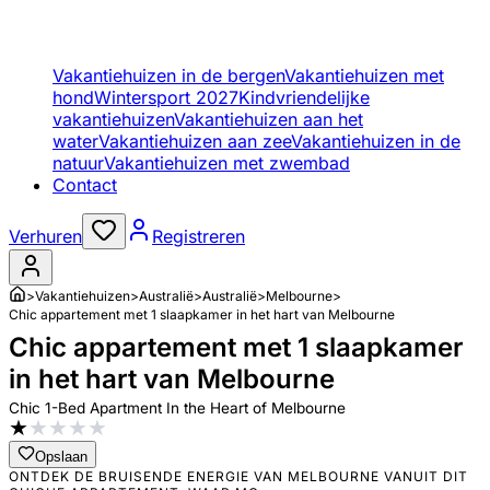
Vakantiehuizen in de bergen
Vakantiehuizen met
hond
Wintersport 2027
Kindvriendelijke
vakantiehuizen
Vakantiehuizen aan het
water
Vakantiehuizen aan zee
Vakantiehuizen in de
natuur
Vakantiehuizen met zwembad
Contact
Verhuren
Registreren
>
Vakantiehuizen
>
Australië
>
Australië
>
Melbourne
>
Chic appartement met 1 slaapkamer in het hart van Melbourne
Chic appartement met 1 slaapkamer
in het hart van Melbourne
Chic 1-Bed Apartment In the Heart of Melbourne
★
★
★
★
★
Opslaan
ONTDEK DE BRUISENDE ENERGIE VAN MELBOURNE VANUIT DIT