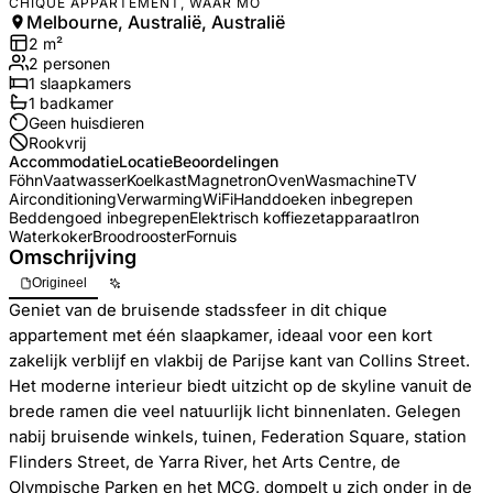
CHIQUE APPARTEMENT, WAAR MO
Melbourne, Australië, Australië
2
m²
2
personen
1
slaapkamers
1
badkamer
Geen huisdieren
Rookvrij
Accommodatie
Locatie
Beoordelingen
Föhn
Vaatwasser
Koelkast
Magnetron
Oven
Wasmachine
TV
Airconditioning
Verwarming
WiFi
Handdoeken inbegrepen
Beddengoed inbegrepen
Elektrisch koffiezetapparaat
Iron
Waterkoker
Broodrooster
Fornuis
Omschrijving
Origineel
Geniet van de bruisende stadssfeer in dit chique
appartement met één slaapkamer, ideaal voor een kort
zakelijk verblijf en vlakbij de Parijse kant van Collins Street.
Het moderne interieur biedt uitzicht op de skyline vanuit de
brede ramen die veel natuurlijk licht binnenlaten. Gelegen
nabij bruisende winkels, tuinen, Federation Square, station
Flinders Street, de Yarra River, het Arts Centre, de
Olympische Parken en het MCG, dompelt u zich onder in de