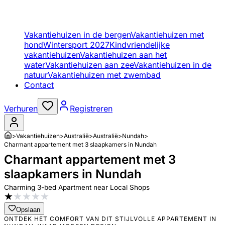
Vakantiehuizen in de bergen
Vakantiehuizen met
hond
Wintersport 2027
Kindvriendelijke
vakantiehuizen
Vakantiehuizen aan het
water
Vakantiehuizen aan zee
Vakantiehuizen in de
natuur
Vakantiehuizen met zwembad
Contact
Verhuren
Registreren
>
Vakantiehuizen
>
Australië
>
Australië
>
Nundah
>
Charmant appartement met 3 slaapkamers in Nundah
Charmant appartement met 3
slaapkamers in Nundah
Charming 3-bed Apartment near Local Shops
★
★
★
★
★
Opslaan
ONTDEK HET COMFORT VAN DIT STIJLVOLLE APPARTEMENT IN