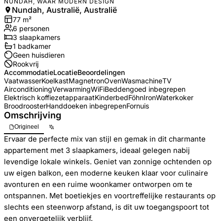
NUNDAH, WAAR MODERN DESIGN
Nundah, Australië, Australië
77
m²
6
personen
3
slaapkamers
1
badkamer
Geen huisdieren
Rookvrij
Accommodatie
Locatie
Beoordelingen
Vaatwasser
Koelkast
Magnetron
Oven
Wasmachine
TV
Airconditioning
Verwarming
WiFi
Beddengoed inbegrepen
Elektrisch koffiezetapparaat
Kinderbed
Föhn
Iron
Waterkoker
Broodrooster
Handdoeken inbegrepen
Fornuis
Omschrijving
Origineel
Ervaar de perfecte mix van stijl en gemak in dit charmante
appartement met 3 slaapkamers, ideaal gelegen nabij
levendige lokale winkels. Geniet van zonnige ochtenden op
uw eigen balkon, een moderne keuken klaar voor culinaire
avonturen en een ruime woonkamer ontworpen om te
ontspannen. Met boetiekjes en voortreffelijke restaurants op
slechts een steenworp afstand, is dit uw toegangspoort tot
een onvergetelijk verblijf.