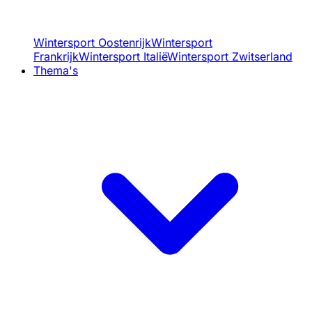
Wintersport Oostenrijk
Wintersport
Frankrijk
Wintersport Italië
Wintersport Zwitserland
Thema's