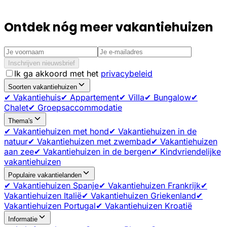
Ontdek nóg meer vakantiehuizen
Inschrijven nieuwsbrief
Ik ga akkoord met het
privacybeleid
Soorten vakantiehuizen
✔ Vakantiehuis
✔ Appartement
✔ Villa
✔ Bungalow
✔
Chalet
✔ Groepsaccommodatie
Thema's
✔ Vakantiehuizen met hond
✔ Vakantiehuizen in de
natuur
✔ Vakantiehuizen met zwembad
✔ Vakantiehuizen
aan zee
✔ Vakantiehuizen in de bergen
✔ Kindvriendelijke
vakantiehuizen
Populaire vakantielanden
✔ Vakantiehuizen Spanje
✔ Vakantiehuizen Frankrijk
✔
Vakantiehuizen Italië
✔ Vakantiehuizen Griekenland
✔
Vakantiehuizen Portugal
✔ Vakantiehuizen Kroatië
Informatie