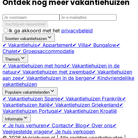
Ontdek nóg meer vakantiehuizen
Inschrijven nieuwsbrief
Ik ga akkoord met het
privacybeleid
Soorten vakantiehuizen
✔ Vakantiehuis
✔ Appartement
✔ Villa
✔ Bungalow
✔
Chalet
✔ Groepsaccommodatie
Thema's
✔ Vakantiehuizen met hond
✔ Vakantiehuizen in de
natuur
✔ Vakantiehuizen met zwembad
✔ Vakantiehuizen
aan zee
✔ Vakantiehuizen in de bergen
✔ Kindvriendelijke
vakantiehuizen
Populaire vakantielanden
✔ Vakantiehuizen Spanje
✔ Vakantiehuizen Frankrijk
✔
Vakantiehuizen Italië
✔ Vakantiehuizen Griekenland
✔
Vakantiehuizen Portugal
✔ Vakantiehuizen Kroatië
Informatie
✔ Je huis verhuren
✔ Contact
✔ Blog
✔ Over ons
✔
Veelgestelde vragen
✔ Je huis verkopen
©
2026
Huisjehuren.nl | Alle rechten voorbehouden |