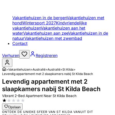
Vakantiehuizen in de bergen
Vakantiehuizen met
hond
Wintersport 2027
Kindvriendelijke
vakantiehuizen
Vakantiehuizen aan het
water
Vakantiehuizen aan zee
Vakantiehuizen in de
natuur
Vakantiehuizen met zwembad
Contact
Verhuren
Registreren
>
Vakantiehuizen
>
Australië
>
Australië
>
St Kilda
>
Levendig appartement met 2 slaapkamers nabij St Kilda Beach
Levendig appartement met 2
slaapkamers nabij St Kilda Beach
Vibrant 2-Bed Apartment Near St Kilda Beach
★
★
★
★
★
Opslaan
ONTDEK DE UNIEKE SFEER VAN ST KILDA VANUIT DIT