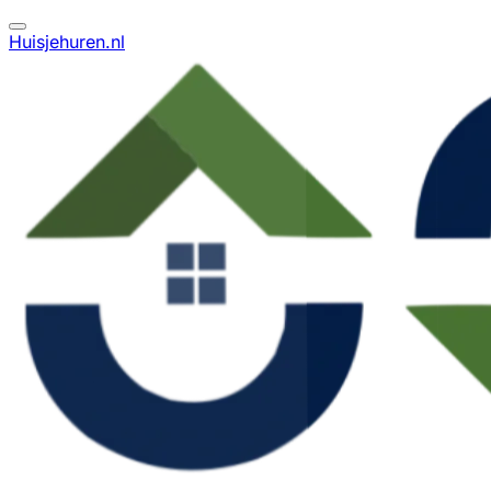
Huisjehuren.nl