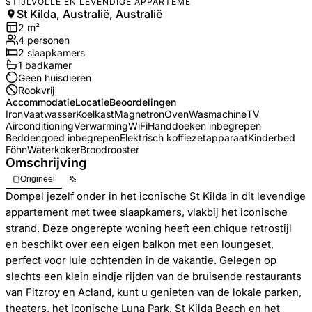
STIJLVOLLE EN LEVENDIGE APPARTEME
St Kilda, Australië, Australië
2
m²
4
personen
2
slaapkamers
1
badkamer
Geen huisdieren
Rookvrij
Accommodatie
Locatie
Beoordelingen
Iron
Vaatwasser
Koelkast
Magnetron
Oven
Wasmachine
TV
Airconditioning
Verwarming
WiFi
Handdoeken inbegrepen
Beddengoed inbegrepen
Elektrisch koffiezetapparaat
Kinderbed
Föhn
Waterkoker
Broodrooster
Omschrijving
Origineel
Dompel jezelf onder in het iconische St Kilda in dit levendige
appartement met twee slaapkamers, vlakbij het iconische
strand. Deze ongerepte woning heeft een chique retrostijl
en beschikt over een eigen balkon met een loungeset,
perfect voor luie ochtenden in de vakantie. Gelegen op
slechts een klein eindje rijden van de bruisende restaurants
van Fitzroy en Acland, kunt u genieten van de lokale parken,
theaters, het iconische Luna Park, St Kilda Beach en het