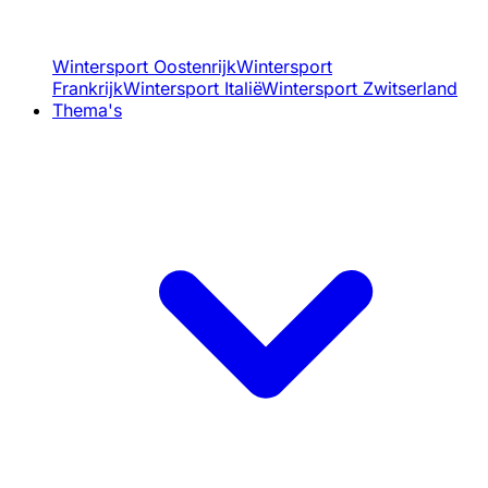
Wintersport Oostenrijk
Wintersport
Frankrijk
Wintersport Italië
Wintersport Zwitserland
Thema's