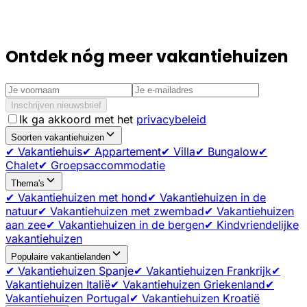
Ontdek nóg meer vakantiehuizen
Inschrijven nieuwsbrief
Ik ga akkoord met het
privacybeleid
Soorten vakantiehuizen
✔ Vakantiehuis
✔ Appartement
✔ Villa
✔ Bungalow
✔
Chalet
✔ Groepsaccommodatie
Thema's
✔ Vakantiehuizen met hond
✔ Vakantiehuizen in de
natuur
✔ Vakantiehuizen met zwembad
✔ Vakantiehuizen
aan zee
✔ Vakantiehuizen in de bergen
✔ Kindvriendelijke
vakantiehuizen
Populaire vakantielanden
✔ Vakantiehuizen Spanje
✔ Vakantiehuizen Frankrijk
✔
Vakantiehuizen Italië
✔ Vakantiehuizen Griekenland
✔
Vakantiehuizen Portugal
✔ Vakantiehuizen Kroatië