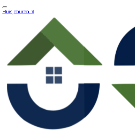
Huisjehuren.nl