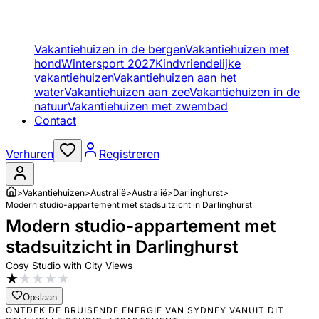
Vakantiehuizen in de bergen
Vakantiehuizen met
hond
Wintersport 2027
Kindvriendelijke
vakantiehuizen
Vakantiehuizen aan het
water
Vakantiehuizen aan zee
Vakantiehuizen in de
natuur
Vakantiehuizen met zwembad
Contact
Verhuren
Registreren
>
Vakantiehuizen
>
Australië
>
Australië
>
Darlinghurst
>
Modern studio-appartement met stadsuitzicht in Darlinghurst
Modern studio-appartement met
stadsuitzicht in Darlinghurst
Cosy Studio with City Views
★
★
★
★
★
Opslaan
ONTDEK DE BRUISENDE ENERGIE VAN SYDNEY VANUIT DIT