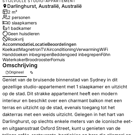
STIJLVOLLE STUDIO-APPARTEMENT
Darlinghurst, Australië, Australië
2
m²
2
personen
0
slaapkamers
1
badkamer
Geen huisdieren
Rookvrij
Accommodatie
Locatie
Beoordelingen
Koelkast
Magnetron
TV
Airconditioning
Verwarming
WiFi
Handdoeken inbegrepen
Beddengoed inbegrepen
Föhn
Waterkoker
Broodrooster
Fornuis
Omschrijving
Origineel
Geniet van de bruisende binnenstad van Sydney in dit
gezellige studio-appartement met 1 slaapkamer en uitzicht
op de stad. Dit strakke appartement heeft een modern
interieur en beschikt over een charmant balkon met een
terras en uitzicht op de stad, evenals toegang tot het
dakterras met een weids uitzicht. Gelegen in het hart van
Darlinghurst, op slechts enkele meters van de iconische eet-
en uitgaansstraat Oxford Street, kunt u genieten van de