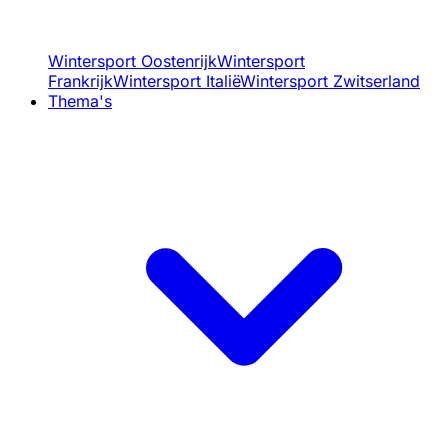
Wintersport Oostenrijk
Wintersport
Frankrijk
Wintersport Italië
Wintersport Zwitserland
Thema's