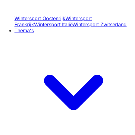
Wintersport Oostenrijk
Wintersport
Frankrijk
Wintersport Italië
Wintersport Zwitserland
Thema's