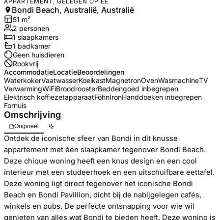
APPARTEMENT, GELEGEN OP EE
Bondi Beach, Australië, Australië
51
m²
2
personen
1
slaapkamers
1
badkamer
Geen huisdieren
Rookvrij
Accommodatie
Locatie
Beoordelingen
Waterkoker
Vaatwasser
Koelkast
Magnetron
Oven
Wasmachine
TV
Verwarming
WiFi
Broodrooster
Beddengoed inbegrepen
Elektrisch koffiezetapparaat
Föhn
Iron
Handdoeken inbegrepen
Fornuis
Omschrijving
Origineel
Ontdek de iconische sfeer van Bondi in dit knusse
appartement met één slaapkamer tegenover Bondi Beach.
Deze chique woning heeft een knus design en een cool
interieur met een studeerhoek en een uitschuifbare eettafel.
Deze woning ligt direct tegenover het iconische Bondi
Beach en Bondi Pavillion, dicht bij de nabijgelegen cafés,
winkels en pubs. De perfecte ontsnapping voor wie wil
genieten van alles wat Bondi te bieden heeft. Deze woning is