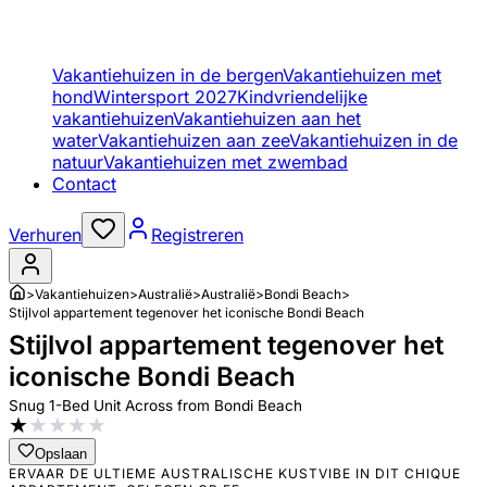
Vakantiehuizen in de bergen
Vakantiehuizen met
hond
Wintersport 2027
Kindvriendelijke
vakantiehuizen
Vakantiehuizen aan het
water
Vakantiehuizen aan zee
Vakantiehuizen in de
natuur
Vakantiehuizen met zwembad
Contact
Verhuren
Registreren
>
Vakantiehuizen
>
Australië
>
Australië
>
Bondi Beach
>
Stijlvol appartement tegenover het iconische Bondi Beach
Stijlvol appartement tegenover het
iconische Bondi Beach
Snug 1-Bed Unit Across from Bondi Beach
★
★
★
★
★
Opslaan
ERVAAR DE ULTIEME AUSTRALISCHE KUSTVIBE IN DIT CHIQUE