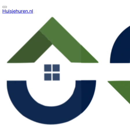
Huisjehuren.nl