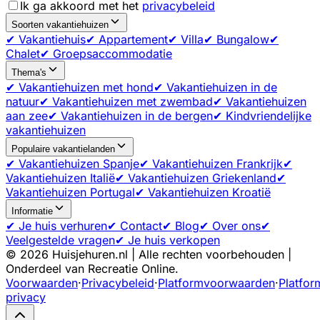
Ik ga akkoord met het
privacybeleid
Soorten vakantiehuizen
✔ Vakantiehuis
✔ Appartement
✔ Villa
✔ Bungalow
✔
Chalet
✔ Groepsaccommodatie
Thema's
✔ Vakantiehuizen met hond
✔ Vakantiehuizen in de
natuur
✔ Vakantiehuizen met zwembad
✔ Vakantiehuizen
aan zee
✔ Vakantiehuizen in de bergen
✔ Kindvriendelijke
vakantiehuizen
Populaire vakantielanden
✔ Vakantiehuizen Spanje
✔ Vakantiehuizen Frankrijk
✔
Vakantiehuizen Italië
✔ Vakantiehuizen Griekenland
✔
Vakantiehuizen Portugal
✔ Vakantiehuizen Kroatië
Informatie
✔ Je huis verhuren
✔ Contact
✔ Blog
✔ Over ons
✔
Veelgestelde vragen
✔ Je huis verkopen
©
2026
Huisjehuren.nl | Alle rechten voorbehouden |
Onderdeel van Recreatie Online.
Voorwaarden
·
Privacybeleid
·
Platformvoorwaarden
·
Platfor
privacy