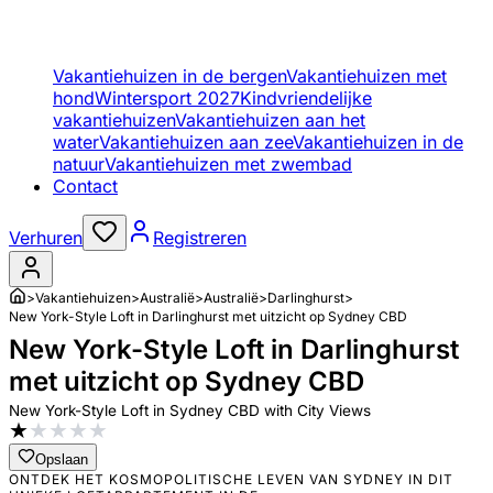
Vakantiehuizen in de bergen
Vakantiehuizen met
hond
Wintersport 2027
Kindvriendelijke
vakantiehuizen
Vakantiehuizen aan het
water
Vakantiehuizen aan zee
Vakantiehuizen in de
natuur
Vakantiehuizen met zwembad
Contact
Verhuren
Registreren
>
Vakantiehuizen
>
Australië
>
Australië
>
Darlinghurst
>
New York-Style Loft in Darlinghurst met uitzicht op Sydney CBD
New York-Style Loft in Darlinghurst
met uitzicht op Sydney CBD
New York-Style Loft in Sydney CBD with City Views
★
★
★
★
★
Opslaan
ONTDEK HET KOSMOPOLITISCHE LEVEN VAN SYDNEY IN DIT