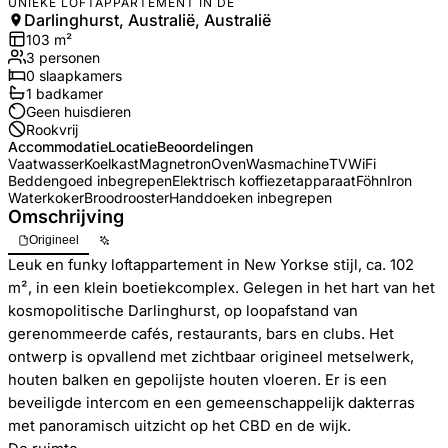
UNIEKE LOFTAPPARTEMENT IN DE
Darlinghurst, Australië, Australië
103
m²
3
personen
0
slaapkamers
1
badkamer
Geen huisdieren
Rookvrij
Accommodatie
Locatie
Beoordelingen
Vaatwasser
Koelkast
Magnetron
Oven
Wasmachine
TV
WiFi
Beddengoed inbegrepen
Elektrisch koffiezetapparaat
Föhn
Iron
Waterkoker
Broodrooster
Handdoeken inbegrepen
Omschrijving
Origineel
Leuk en funky loftappartement in New Yorkse stijl, ca. 102
m², in een klein boetiekcomplex. Gelegen in het hart van het
kosmopolitische Darlinghurst, op loopafstand van
gerenommeerde cafés, restaurants, bars en clubs. Het
ontwerp is opvallend met zichtbaar origineel metselwerk,
houten balken en gepolijste houten vloeren. Er is een
beveiligde intercom en een gemeenschappelijk dakterras
met panoramisch uitzicht op het CBD en de wijk.