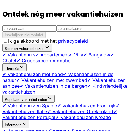
Ontdek nóg meer vakantiehuizen
Inschrijven nieuwsbrief
Ik ga akkoord met het
privacybeleid
Soorten vakantiehuizen
✔ Vakantiehuis
✔ Appartement
✔ Villa
✔ Bungalow
✔
Chalet
✔ Groepsaccommodatie
Thema's
✔ Vakantiehuizen met hond
✔ Vakantiehuizen in de
natuur
✔ Vakantiehuizen met zwembad
✔ Vakantiehuizen
aan zee
✔ Vakantiehuizen in de bergen
✔ Kindvriendelijke
vakantiehuizen
Populaire vakantielanden
✔ Vakantiehuizen Spanje
✔ Vakantiehuizen Frankrijk
✔
Vakantiehuizen Italië
✔ Vakantiehuizen Griekenland
✔
Vakantiehuizen Portugal
✔ Vakantiehuizen Kroatië
Informatie
✔ Je huis verhuren
✔ Contact
✔ Blog
✔ Over ons
✔