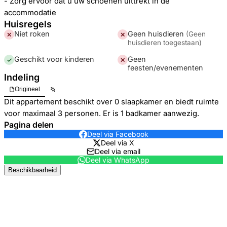
- Zorg ervoor dat u uw schoenen uittrekt in de
accommodatie
Huisregels
Niet roken
Geen huisdieren
(
Geen
✕
✕
huisdieren toegestaan
)
Geschikt voor kinderen
Geen
✓
✕
feesten/evenementen
Indeling
Origineel
Dit appartement beschikt over 0 slaapkamer en biedt ruimte
voor maximaal 3 personen. Er is 1 badkamer aanwezig.
Pagina delen
Deel via Facebook
Deel via X
Deel via email
Deel via WhatsApp
Beschikbaarheid