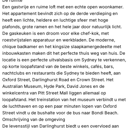
De ruimte
Een gastvrije en ruime loft met een echte open woonkamer.
Het appartement bevindt zich op de derde verdieping en
heeft een lichte, heldere en luchtige sfeer met hoge
plafonds, grote ramen en het hele jaar door natuurlijk licht.
De gaskeuken is een droom voor elke chef-kok, met
roestvrijstalen apparatuur en werkbladen. De moderne,
chique badkamer en het kingsize slaapkamergedeelte met
inbouwkasten maken dit het perfecte thuis weg van huis. De
locatie is een perfecte uitvalsbasis om Sydney te verkennen,
op korte loopafstand van de beste winkels, cafés, bars,
nachtclubs en restaurants die Sydney te bieden heeft, aan
Oxford Street, Darlinghurst Road en Crown Street. Het
Australian Museum, Hyde Park, David Jones en de
winkelcentra van Pitt Street Mall liggen allemaal op
loopafstand. Het treinstation van het museum verbindt u met
de luchthaven en op een paar minuten lopen van Oxford
Street vindt u de bushalte voor de bus naar Bondi Beach.
Omschrijving van de omgeving
De levensstijl van Darlinghurst biedt u een overvloed aan