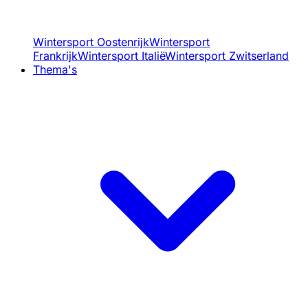
Wintersport Oostenrijk
Wintersport
Frankrijk
Wintersport Italië
Wintersport Zwitserland
Thema's