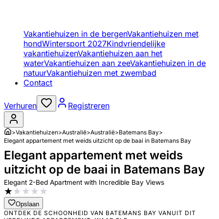
Vakantiehuizen in de bergen
Vakantiehuizen met
hond
Wintersport 2027
Kindvriendelijke
vakantiehuizen
Vakantiehuizen aan het
water
Vakantiehuizen aan zee
Vakantiehuizen in de
natuur
Vakantiehuizen met zwembad
Contact
Verhuren
Registreren
>
Vakantiehuizen
>
Australië
>
Australië
>
Batemans Bay
>
Elegant appartement met weids uitzicht op de baai in Batemans Bay
Elegant appartement met weids
uitzicht op de baai in Batemans Bay
Elegant 2-Bed Apartment with Incredible Bay Views
★
★
★
★
★
Opslaan
ONTDEK DE SCHOONHEID VAN BATEMANS BAY VANUIT DIT