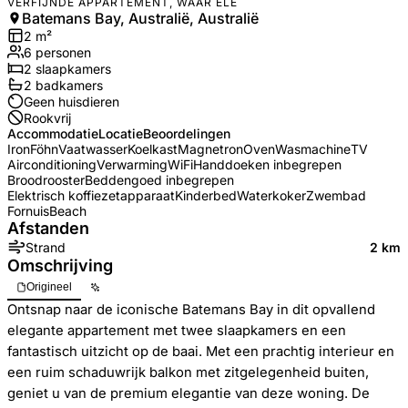
VERFIJNDE APPARTEMENT, WAAR ELE
Batemans Bay, Australië, Australië
2
m²
6
personen
2
slaapkamers
2
badkamer
s
Geen huisdieren
Rookvrij
Accommodatie
Locatie
Beoordelingen
Iron
Föhn
Vaatwasser
Koelkast
Magnetron
Oven
Wasmachine
TV
Airconditioning
Verwarming
WiFi
Handdoeken inbegrepen
Broodrooster
Beddengoed inbegrepen
Elektrisch koffiezetapparaat
Kinderbed
Waterkoker
Zwembad
Fornuis
Beach
Afstanden
Strand
2 km
Omschrijving
Origineel
Ontsnap naar de iconische Batemans Bay in dit opvallend
elegante appartement met twee slaapkamers en een
fantastisch uitzicht op de baai. Met een prachtig interieur en
een ruim schaduwrijk balkon met zitgelegenheid buiten,
geniet u van de premium elegantie van deze woning. De