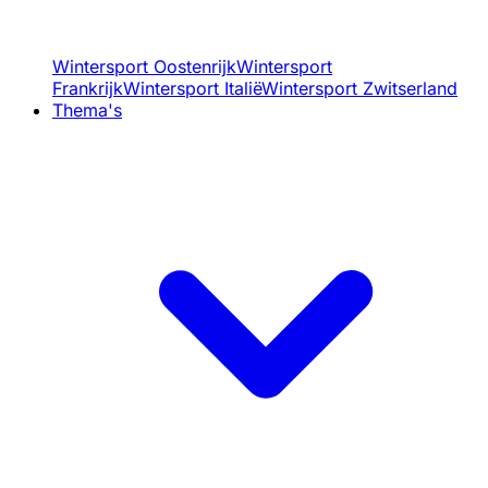
Wintersport Oostenrijk
Wintersport
Frankrijk
Wintersport Italië
Wintersport Zwitserland
Thema's