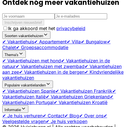
Ontdek nóg meer vakantiehuizen
Inschrijven nieuwsbrief
Ik ga akkoord met het
privacybeleid
Soorten vakantiehuizen
✔ Vakantiehuis
✔ Appartement
✔ Villa
✔ Bungalow
✔
Chalet
✔ Groepsaccommodatie
Thema's
✔ Vakantiehuizen met hond
✔ Vakantiehuizen in de
natuur
✔ Vakantiehuizen met zwembad
✔ Vakantiehuizen
aan zee
✔ Vakantiehuizen in de bergen
✔ Kindvriendelijke
vakantiehuizen
Populaire vakantielanden
✔ Vakantiehuizen Spanje
✔ Vakantiehuizen Frankrijk
✔
Vakantiehuizen Italië
✔ Vakantiehuizen Griekenland
✔
Vakantiehuizen Portugal
✔ Vakantiehuizen Kroatië
Informatie
✔ Je huis verhuren
✔ Contact
✔ Blog
✔ Over ons
✔
Veelgestelde vragen
✔ Je huis verkopen
©
2026
Huisjehuren.nl | Alle rechten voorbehouden |