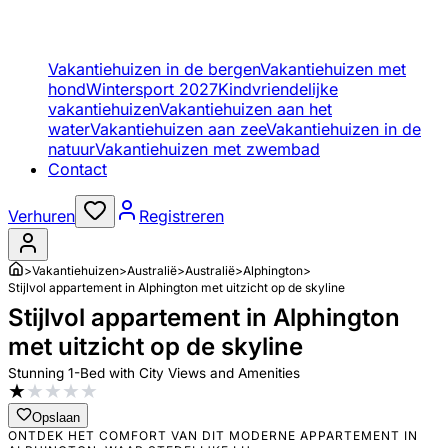
Vakantiehuizen in de bergen
Vakantiehuizen met
hond
Wintersport 2027
Kindvriendelijke
vakantiehuizen
Vakantiehuizen aan het
water
Vakantiehuizen aan zee
Vakantiehuizen in de
natuur
Vakantiehuizen met zwembad
Contact
Verhuren
Registreren
>
Vakantiehuizen
>
Australië
>
Australië
>
Alphington
>
Stijlvol appartement in Alphington met uitzicht op de skyline
Stijlvol appartement in Alphington
met uitzicht op de skyline
Stunning 1-Bed with City Views and Amenities
★
★
★
★
★
Opslaan
ONTDEK HET COMFORT VAN DIT MODERNE APPARTEMENT IN