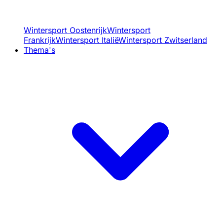
Wintersport Oostenrijk
Wintersport
Frankrijk
Wintersport Italië
Wintersport Zwitserland
Thema's