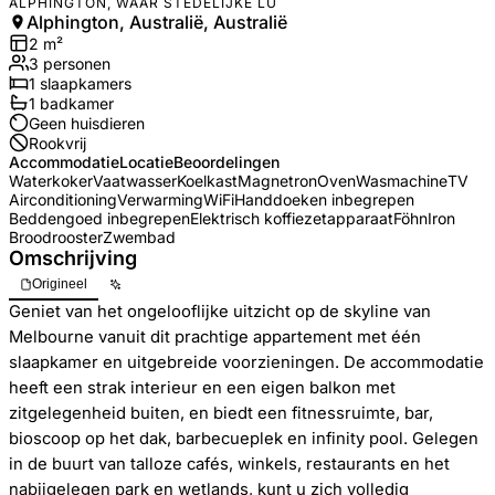
ALPHINGTON, WAAR STEDELIJKE LU
Alphington, Australië, Australië
2
m²
3
personen
1
slaapkamers
1
badkamer
Geen huisdieren
Rookvrij
Accommodatie
Locatie
Beoordelingen
Waterkoker
Vaatwasser
Koelkast
Magnetron
Oven
Wasmachine
TV
Airconditioning
Verwarming
WiFi
Handdoeken inbegrepen
Beddengoed inbegrepen
Elektrisch koffiezetapparaat
Föhn
Iron
Broodrooster
Zwembad
Omschrijving
Origineel
Geniet van het ongelooflijke uitzicht op de skyline van
Melbourne vanuit dit prachtige appartement met één
slaapkamer en uitgebreide voorzieningen. De accommodatie
heeft een strak interieur en een eigen balkon met
zitgelegenheid buiten, en biedt een fitnessruimte, bar,
bioscoop op het dak, barbecueplek en infinity pool. Gelegen
in de buurt van talloze cafés, winkels, restaurants en het
nabijgelegen park en wetlands, kunt u zich volledig