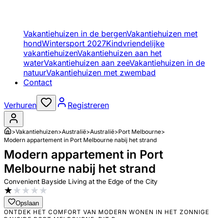
Vakantiehuizen in de bergen
Vakantiehuizen met
hond
Wintersport 2027
Kindvriendelijke
vakantiehuizen
Vakantiehuizen aan het
water
Vakantiehuizen aan zee
Vakantiehuizen in de
natuur
Vakantiehuizen met zwembad
Contact
Verhuren
Registreren
>
Vakantiehuizen
>
Australië
>
Australië
>
Port Melbourne
>
Modern appartement in Port Melbourne nabij het strand
Modern appartement in Port
Melbourne nabij het strand
Convenient Bayside Living at the Edge of the City
★
★
★
★
★
Opslaan
ONTDEK HET COMFORT VAN MODERN WONEN IN HET ZONNIGE