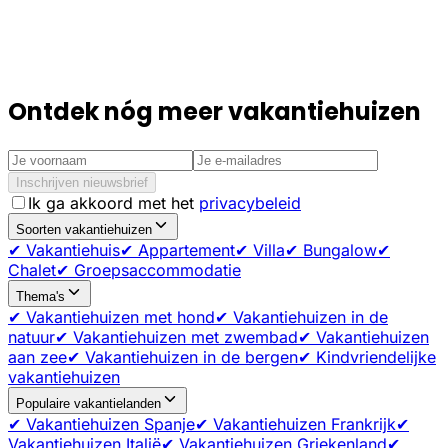
Ontdek nóg meer vakantiehuizen
Inschrijven nieuwsbrief
Ik ga akkoord met het
privacybeleid
Soorten vakantiehuizen
✔ Vakantiehuis
✔ Appartement
✔ Villa
✔ Bungalow
✔
Chalet
✔ Groepsaccommodatie
Thema's
✔ Vakantiehuizen met hond
✔ Vakantiehuizen in de
natuur
✔ Vakantiehuizen met zwembad
✔ Vakantiehuizen
aan zee
✔ Vakantiehuizen in de bergen
✔ Kindvriendelijke
vakantiehuizen
Populaire vakantielanden
✔ Vakantiehuizen Spanje
✔ Vakantiehuizen Frankrijk
✔
Vakantiehuizen Italië
✔ Vakantiehuizen Griekenland
✔