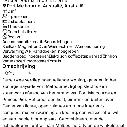
BAYSIDE PORT MELBOURNE. DIT R
Port Melbourne, Australië, Australië
2
m²
4
personen
2
slaapkamers
1
badkamer
Geen huisdieren
Rookvrij
Accommodatie
Locatie
Beoordelingen
Koelkast
Magnetron
Oven
Wasmachine
TV
Airconditioning
Verwarming
WiFi
Handdoeken inbegrepen
Beddengoed inbegrepen
Elektrisch koffiezetapparaat
Föhn
Iron
Waterkoker
Broodrooster
Fornuis
Omschrijving
Origineel
Deze twee verdiepingen tellende woning, gelegen in het
zonnige Bayside Port Melbourne, ligt op slechts een
steenworp afstand van het strand van Port Melbourne en
Princes Pier. Het biedt een licht, binnen- en buitenleven.
Geniet van lichte, open ruimtes en ruime interieurs,
compleet met verwarming en koeling, een wasserette, wifi
en een mooie binnenplaats. Gecombineerd met de
nabijgelegen lightrail naar Melbourne City en de winkelstraat