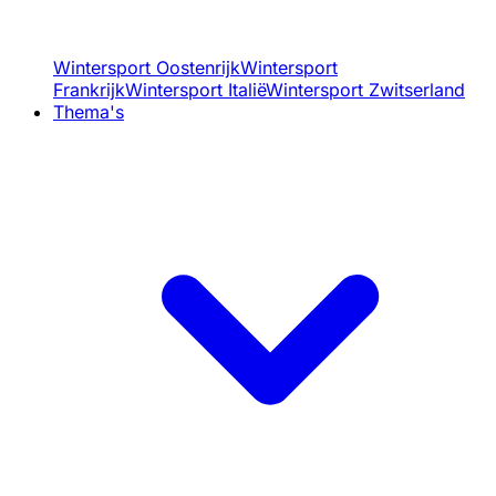
Wintersport Oostenrijk
Wintersport
Frankrijk
Wintersport Italië
Wintersport Zwitserland
Thema's