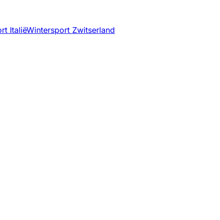
t Italië
Wintersport Zwitserland