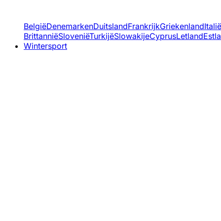
België
Denemarken
Duitsland
Frankrijk
Griekenland
Itali
Brittannië
Slovenië
Turkijë
Slowakije
Cyprus
Letland
Estl
Wintersport