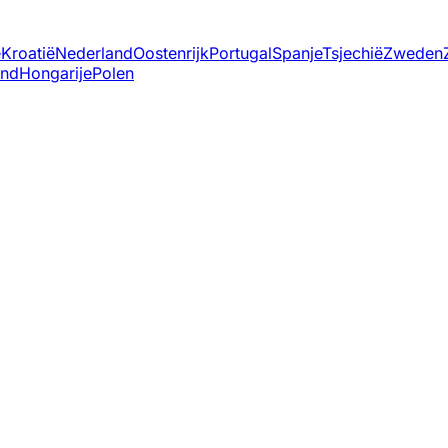
ë
Kroatië
Nederland
Oostenrijk
Portugal
Spanje
Tsjechië
Zweden
and
Hongarije
Polen