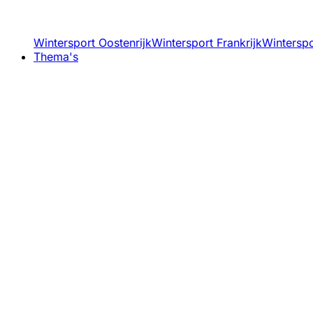
Wintersport Oostenrijk
Wintersport Frankrijk
Winterspor
Thema's