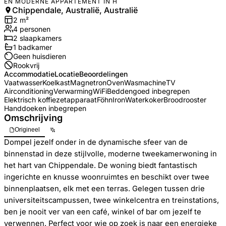
EN MODERNE APPARTEMENT IN H
Chippendale, Australië, Australië
2
m²
4
personen
2
slaapkamers
1
badkamer
Geen huisdieren
Rookvrij
Accommodatie
Locatie
Beoordelingen
Vaatwasser
Koelkast
Magnetron
Oven
Wasmachine
TV
Airconditioning
Verwarming
WiFi
Beddengoed inbegrepen
Elektrisch koffiezetapparaat
Föhn
Iron
Waterkoker
Broodrooster
Handdoeken inbegrepen
Omschrijving
Origineel
Dompel jezelf onder in de dynamische sfeer van de
binnenstad in deze stijlvolle, moderne tweekamerwoning in
het hart van Chippendale. De woning biedt fantastisch
ingerichte en knusse woonruimtes en beschikt over twee
binnenplaatsen, elk met een terras. Gelegen tussen drie
universiteitscampussen, twee winkelcentra en treinstations,
ben je nooit ver van een café, winkel of bar om jezelf te
verwennen. Perfect voor wie op zoek is naar een energieke