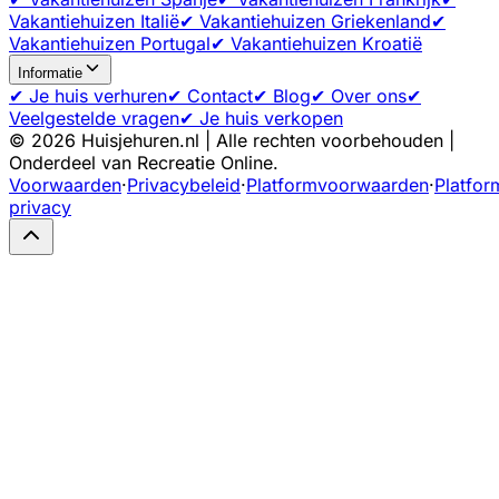
Vakantiehuizen Italië
✔ Vakantiehuizen Griekenland
✔
Vakantiehuizen Portugal
✔ Vakantiehuizen Kroatië
Informatie
✔ Je huis verhuren
✔ Contact
✔ Blog
✔ Over ons
✔
Veelgestelde vragen
✔ Je huis verkopen
©
2026
Huisjehuren.nl | Alle rechten voorbehouden |
Onderdeel van Recreatie Online.
Voorwaarden
·
Privacybeleid
·
Platformvoorwaarden
·
Platfor
privacy