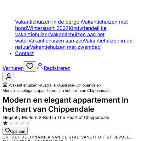
Vakantiehuizen in de bergen
Vakantiehuizen met
hond
Wintersport 2027
Kindvriendelijke
vakantiehuizen
Vakantiehuizen aan het
water
Vakantiehuizen aan zee
Vakantiehuizen in de
natuur
Vakantiehuizen met zwembad
Contact
Verhuren
Registreren
>
Vakantiehuizen
>
Australië
>
Australië
>
Chippendale
>
Modern en elegant appartement in het hart van Chippendale
Modern en elegant appartement in
het hart van Chippendale
Elegantly Modern 2-Bed In The Heart of Chippendale
★
★
★
★
★
Opslaan
ONTDEK DE DYNAMIEK VAN DE STAD VANUIT DIT STIJLVOLLE