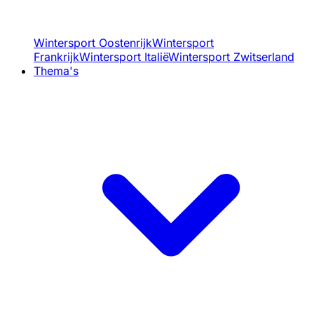
Wintersport Oostenrijk
Wintersport
Frankrijk
Wintersport Italië
Wintersport Zwitserland
Thema's