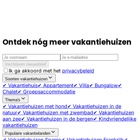
Ontdek nóg meer vakantiehuizen
Inschrijven nieuwsbrief
Ik ga akkoord met het
privacybeleid
Soorten vakantiehuizen
✔ Vakantiehuis
✔ Appartement
✔ Villa
✔ Bungalow
✔
Chalet
✔ Groepsaccommodatie
Thema's
✔ Vakantiehuizen met hond
✔ Vakantiehuizen in de
natuur
✔ Vakantiehuizen met zwembad
✔ Vakantiehuizen
aan zee
✔ Vakantiehuizen in de bergen
✔ Kindvriendelijke
vakantiehuizen
Populaire vakantielanden
✔ Vakantiehuizen Spanje
✔ Vakantiehuizen Frankrijk
✔