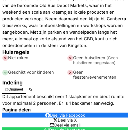
van de beroemde Old Bus Depot Markets, waar in het
weekend een scala aan kraampjes lokale producten en
producten verkoopt. Neem daarnaast een kijkje bij Canberra
Glassworks, waar tentoonstellingen en workshops worden
aangeboden. Met zijn parken en wandelpaden langs het
meer, allemaal op korte afstand van het CBD, kunt u zich
onderdompelen in de sfeer van Kingston.
Huisregels
Niet roken
Geen huisdieren
(
Geen
✕
✕
huisdieren toegestaan
)
Geschikt voor kinderen
Geen
✓
✕
feesten/evenementen
Indeling
Origineel
Dit appartement beschikt over 1 slaapkamer en biedt ruimte
voor maximaal 2 personen. Er is 1 badkamer aanwezig.
Pagina delen
Deel via Facebook
Deel via X
Deel via email
Deel via WhatsApp