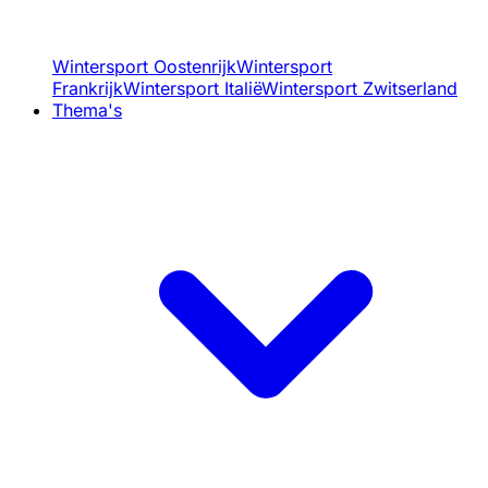
Wintersport Oostenrijk
Wintersport
Frankrijk
Wintersport Italië
Wintersport Zwitserland
Thema's