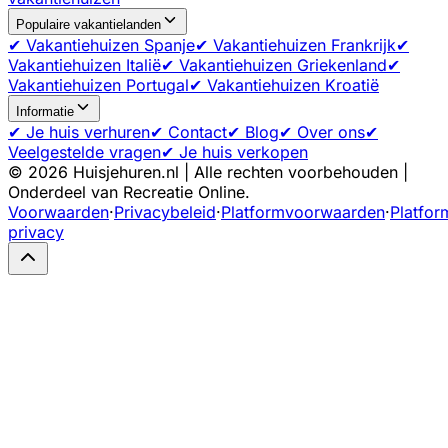
Populaire vakantielanden
✔ Vakantiehuizen Spanje
✔ Vakantiehuizen Frankrijk
✔
Vakantiehuizen Italië
✔ Vakantiehuizen Griekenland
✔
Vakantiehuizen Portugal
✔ Vakantiehuizen Kroatië
Informatie
✔ Je huis verhuren
✔ Contact
✔ Blog
✔ Over ons
✔
Veelgestelde vragen
✔ Je huis verkopen
©
2026
Huisjehuren.nl | Alle rechten voorbehouden |
Onderdeel van Recreatie Online.
Voorwaarden
·
Privacybeleid
·
Platformvoorwaarden
·
Platfor
privacy