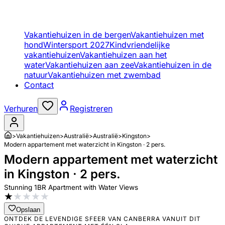
Vakantiehuizen in de bergen
Vakantiehuizen met
hond
Wintersport 2027
Kindvriendelijke
vakantiehuizen
Vakantiehuizen aan het
water
Vakantiehuizen aan zee
Vakantiehuizen in de
natuur
Vakantiehuizen met zwembad
Contact
Verhuren
Registreren
>
Vakantiehuizen
>
Australië
>
Australië
>
Kingston
>
Modern appartement met waterzicht in Kingston · 2 pers.
Modern appartement met waterzicht
in Kingston · 2 pers.
Stunning 1BR Apartment with Water Views
★
★
★
★
★
Opslaan
ONTDEK DE LEVENDIGE SFEER VAN CANBERRA VANUIT DIT