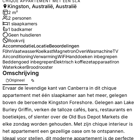
CHIQUE APPARTEMENT MET ÉÉN SLA
Kingston, Australië, Australië
2
m²
2
personen
1
slaapkamers
1
badkamer
Geen huisdieren
Rookvrij
Accommodatie
Locatie
Beoordelingen
Föhn
Vaatwasser
Koelkast
Magnetron
Oven
Wasmachine
TV
Airconditioning
Verwarming
WiFi
Handdoeken inbegrepen
Beddengoed inbegrepen
Elektrisch koffiezetapparaat
Iron
Waterkoker
Broodrooster
Omschrijving
Origineel
Ervaar de levendige kant van Canberra in dit chique
appartement met één slaapkamer aan het meer, gelegen
boven de beroemde Kingston Foreshore. Gelegen aan Lake
Burley Griffin, verken de talloze cafés, bars, restaurants en
boetiekjes, of slenter over de Old Bus Depot Markets die
elke zondag worden gehouden. Met zijn chique interieur is
het appartement een gezellige oase om te ontspannen.
Ideaal voor stellen, dit moderne appartement is de perfecte