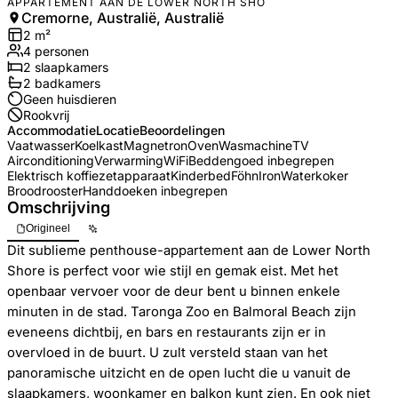
APPARTEMENT AAN DE LOWER NORTH SHO
Cremorne, Australië, Australië
2
m²
4
personen
2
slaapkamers
2
badkamer
s
Geen huisdieren
Rookvrij
Accommodatie
Locatie
Beoordelingen
Vaatwasser
Koelkast
Magnetron
Oven
Wasmachine
TV
Airconditioning
Verwarming
WiFi
Beddengoed inbegrepen
Elektrisch koffiezetapparaat
Kinderbed
Föhn
Iron
Waterkoker
Broodrooster
Handdoeken inbegrepen
Omschrijving
Origineel
Dit sublieme penthouse-appartement aan de Lower North
Shore is perfect voor wie stijl en gemak eist. Met het
openbaar vervoer voor de deur bent u binnen enkele
minuten in de stad. Taronga Zoo en Balmoral Beach zijn
eveneens dichtbij, en bars en restaurants zijn er in
overvloed in de buurt. U zult versteld staan van het
panoramische uitzicht en de open lucht die u vanuit de
slaapkamers, woonkamer en balkon kunt zien. En ook niet