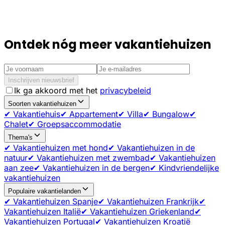
Ontdek nóg meer vakantiehuizen
Inschrijven nieuwsbrief
Ik ga akkoord met het
privacybeleid
Soorten vakantiehuizen
✔ Vakantiehuis
✔ Appartement
✔ Villa
✔ Bungalow
✔
Chalet
✔ Groepsaccommodatie
Thema's
✔ Vakantiehuizen met hond
✔ Vakantiehuizen in de
natuur
✔ Vakantiehuizen met zwembad
✔ Vakantiehuizen
aan zee
✔ Vakantiehuizen in de bergen
✔ Kindvriendelijke
vakantiehuizen
Populaire vakantielanden
✔ Vakantiehuizen Spanje
✔ Vakantiehuizen Frankrijk
✔
Vakantiehuizen Italië
✔ Vakantiehuizen Griekenland
✔
Vakantiehuizen Portugal
✔ Vakantiehuizen Kroatië