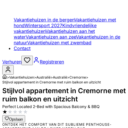
Vakantiehuizen in de bergen
Vakantiehuizen met
hond
Wintersport 2027
Kindvriendelijke
vakantiehuizen
Vakantiehuizen aan het
water
Vakantiehuizen aan zee
Vakantiehuizen in de
natuur
Vakantiehuizen met zwembad
Contact
Verhuren
Registreren
>
Vakantiehuizen
>
Australië
>
Australië
>
Cremorne
>
Stijlvol appartement in Cremorne met ruim balkon en uitzicht
Stijlvol appartement in Cremorne met
ruim balkon en uitzicht
Perfect Located 2-Bed with Spacious Balcony & BBQ
★
★
★
★
★
Opslaan
ONTDEK HET COMFORT VAN DIT SUBLIEME PENTHOUSE-