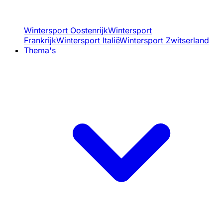
Wintersport Oostenrijk
Wintersport
Frankrijk
Wintersport Italië
Wintersport Zwitserland
Thema's