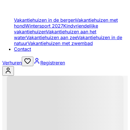
Vakantiehuizen in de bergen
Vakantiehuizen met
hond
Wintersport 2027
Kindvriendelijke
vakantiehuizen
Vakantiehuizen aan het
water
Vakantiehuizen aan zee
Vakantiehuizen in de
natuur
Vakantiehuizen met zwembad
Contact
Verhuren
Registreren