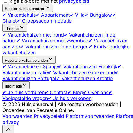
Ik ga akkoord met het
privacybeleid
Soorten vakantiehuizen
✔ Vakantiehuis
✔ Appartement
✔ Villa
✔ Bungalow
✔
Chalet
✔ Groepsaccommodatie
Thema's
✔ Vakantiehuizen met hond
✔ Vakantiehuizen in de
natuur
✔ Vakantiehuizen met zwembad
✔ Vakantiehuizen
aan zee
✔ Vakantiehuizen in de bergen
✔ Kindvriendelijke
vakantiehuizen
Populaire vakantielanden
✔ Vakantiehuizen Spanje
✔ Vakantiehuizen Frankrijk
✔
Vakantiehuizen Italië
✔ Vakantiehuizen Griekenland
✔
Vakantiehuizen Portugal
✔ Vakantiehuizen Kroatië
Informatie
✔ Je huis verhuren
✔ Contact
✔ Blog
✔ Over ons
✔
Veelgestelde vragen
✔ Je huis verkopen
©
2026
Huisjehuren.nl | Alle rechten voorbehouden |
Onderdeel van Recreatie Online.
Voorwaarden
·
Privacybeleid
·
Platformvoorwaarden
·
Platfor
privacy