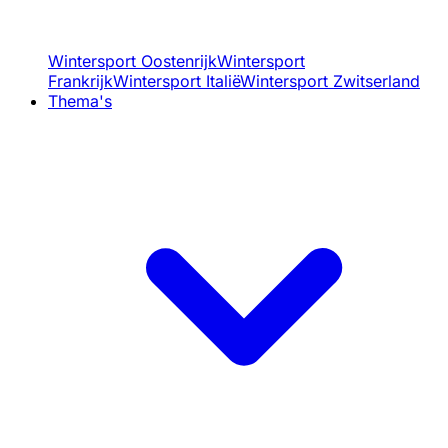
Wintersport Oostenrijk
Wintersport
Frankrijk
Wintersport Italië
Wintersport Zwitserland
Thema's