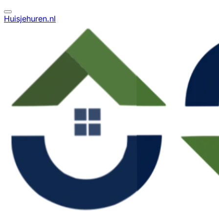
Huisjehuren.nl