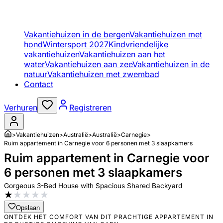
Vakantiehuizen in de bergen
Vakantiehuizen met
hond
Wintersport 2027
Kindvriendelijke
vakantiehuizen
Vakantiehuizen aan het
water
Vakantiehuizen aan zee
Vakantiehuizen in de
natuur
Vakantiehuizen met zwembad
Contact
Verhuren
Registreren
>
Vakantiehuizen
>
Australië
>
Australië
>
Carnegie
>
Ruim appartement in Carnegie voor 6 personen met 3 slaapkamers
Ruim appartement in Carnegie voor
6 personen met 3 slaapkamers
Gorgeous 3-Bed House with Spacious Shared Backyard
★
★
★
★
★
Opslaan
ONTDEK HET COMFORT VAN DIT PRACHTIGE APPARTEMENT IN