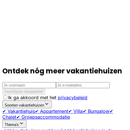
Ontdek nóg meer vakantiehuizen
Inschrijven nieuwsbrief
Ik ga akkoord met het
privacybeleid
Soorten vakantiehuizen
✔ Vakantiehuis
✔ Appartement
✔ Villa
✔ Bungalow
✔
Chalet
✔ Groepsaccommodatie
Thema's