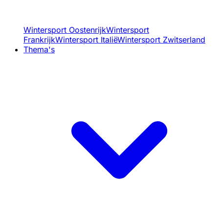
Wintersport Oostenrijk
Wintersport
Frankrijk
Wintersport Italië
Wintersport Zwitserland
Thema's