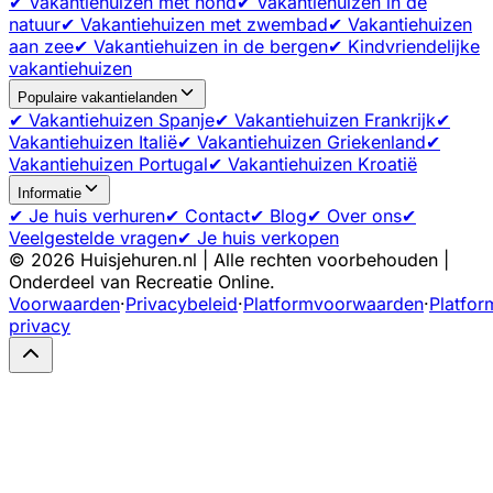
✔ Vakantiehuizen met hond
✔ Vakantiehuizen in de
natuur
✔ Vakantiehuizen met zwembad
✔ Vakantiehuizen
aan zee
✔ Vakantiehuizen in de bergen
✔ Kindvriendelijke
vakantiehuizen
Populaire vakantielanden
✔ Vakantiehuizen Spanje
✔ Vakantiehuizen Frankrijk
✔
Vakantiehuizen Italië
✔ Vakantiehuizen Griekenland
✔
Vakantiehuizen Portugal
✔ Vakantiehuizen Kroatië
Informatie
✔ Je huis verhuren
✔ Contact
✔ Blog
✔ Over ons
✔
Veelgestelde vragen
✔ Je huis verkopen
©
2026
Huisjehuren.nl | Alle rechten voorbehouden |
Onderdeel van Recreatie Online.
Voorwaarden
·
Privacybeleid
·
Platformvoorwaarden
·
Platfor
privacy