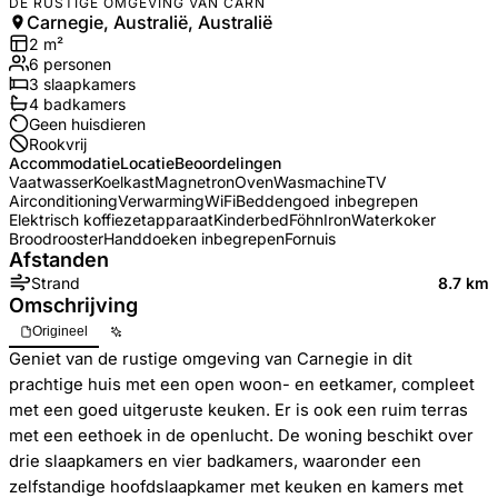
DE RUSTIGE OMGEVING VAN CARN
Carnegie, Australië, Australië
2
m²
6
personen
3
slaapkamers
4
badkamer
s
Geen huisdieren
Rookvrij
Accommodatie
Locatie
Beoordelingen
Vaatwasser
Koelkast
Magnetron
Oven
Wasmachine
TV
Airconditioning
Verwarming
WiFi
Beddengoed inbegrepen
Elektrisch koffiezetapparaat
Kinderbed
Föhn
Iron
Waterkoker
Broodrooster
Handdoeken inbegrepen
Fornuis
Afstanden
Strand
8.7 km
Omschrijving
Origineel
Geniet van de rustige omgeving van Carnegie in dit
prachtige huis met een open woon- en eetkamer, compleet
met een goed uitgeruste keuken. Er is ook een ruim terras
met een eethoek in de openlucht. De woning beschikt over
drie slaapkamers en vier badkamers, waaronder een
zelfstandige hoofdslaapkamer met keuken en kamers met