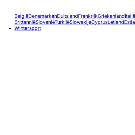
België
Denemarken
Duitsland
Frankrijk
Griekenland
Itali
Brittannië
Slovenië
Turkijë
Slowakije
Cyprus
Letland
Estl
Wintersport