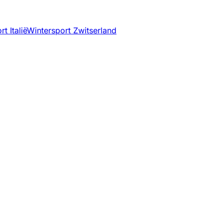
t Italië
Wintersport Zwitserland