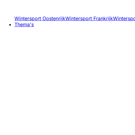
Wintersport Oostenrijk
Wintersport Frankrijk
Winterspor
Thema's