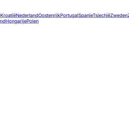
ë
Kroatië
Nederland
Oostenrijk
Portugal
Spanje
Tsjechië
Zweden
and
Hongarije
Polen