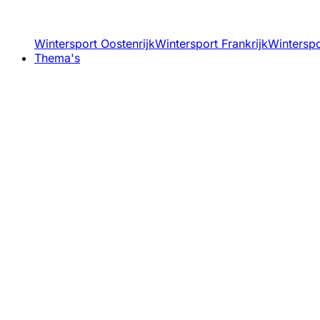
Wintersport Oostenrijk
Wintersport Frankrijk
Winterspor
Thema's