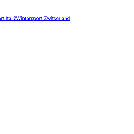
t Italië
Wintersport Zwitserland