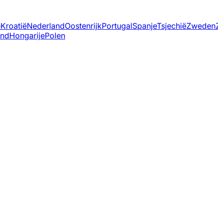
ë
Kroatië
Nederland
Oostenrijk
Portugal
Spanje
Tsjechië
Zweden
and
Hongarije
Polen