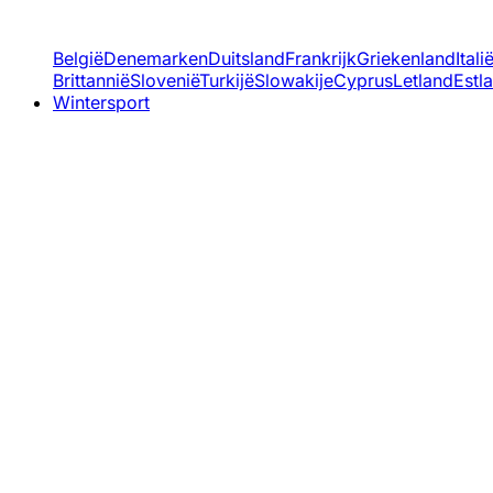
België
Denemarken
Duitsland
Frankrijk
Griekenland
Itali
Brittannië
Slovenië
Turkijë
Slowakije
Cyprus
Letland
Estl
Wintersport