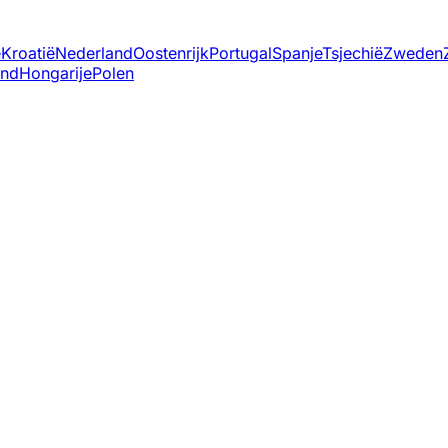
ë
Kroatië
Nederland
Oostenrijk
Portugal
Spanje
Tsjechië
Zweden
and
Hongarije
Polen