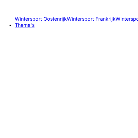
Wintersport Oostenrijk
Wintersport Frankrijk
Winterspor
Thema's