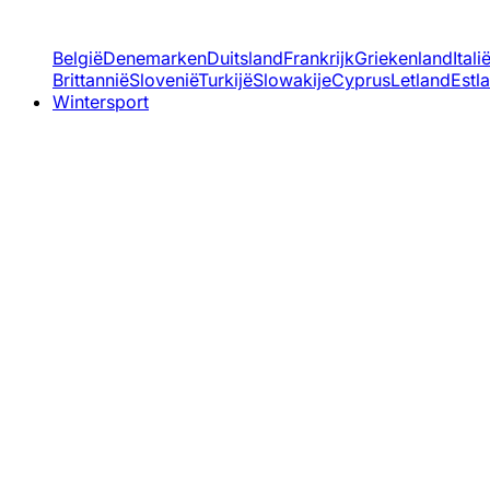
België
Denemarken
Duitsland
Frankrijk
Griekenland
Itali
Brittannië
Slovenië
Turkijë
Slowakije
Cyprus
Letland
Estl
Wintersport