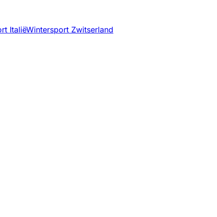
t Italië
Wintersport Zwitserland