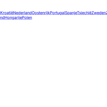
ë
Kroatië
Nederland
Oostenrijk
Portugal
Spanje
Tsjechië
Zweden
and
Hongarije
Polen