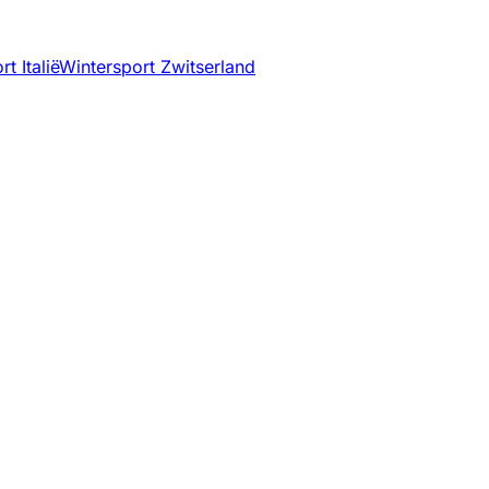
t Italië
Wintersport Zwitserland