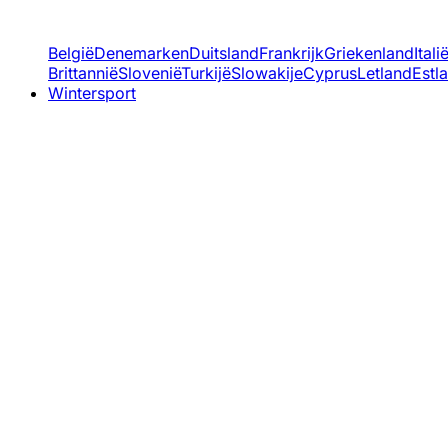
België
Denemarken
Duitsland
Frankrijk
Griekenland
Itali
Brittannië
Slovenië
Turkijë
Slowakije
Cyprus
Letland
Estl
Wintersport