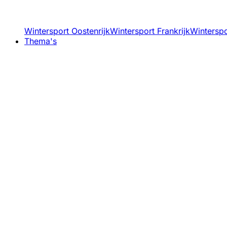
Wintersport Oostenrijk
Wintersport Frankrijk
Winterspor
Thema's