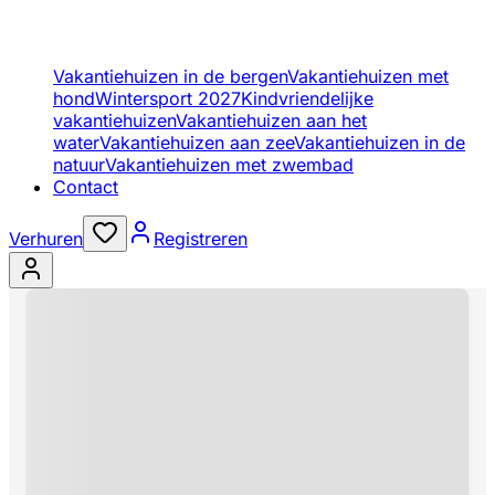
Vakantiehuizen in de bergen
Vakantiehuizen met
hond
Wintersport 2027
Kindvriendelijke
vakantiehuizen
Vakantiehuizen aan het
water
Vakantiehuizen aan zee
Vakantiehuizen in de
natuur
Vakantiehuizen met zwembad
Contact
Verhuren
Registreren