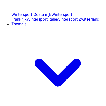
Wintersport Oostenrijk
Wintersport
Frankrijk
Wintersport Italië
Wintersport Zwitserland
Thema's