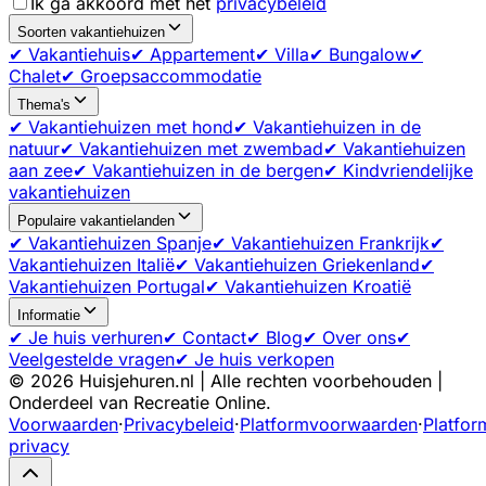
Ik ga akkoord met het
privacybeleid
Soorten vakantiehuizen
✔ Vakantiehuis
✔ Appartement
✔ Villa
✔ Bungalow
✔
Chalet
✔ Groepsaccommodatie
Thema's
✔ Vakantiehuizen met hond
✔ Vakantiehuizen in de
natuur
✔ Vakantiehuizen met zwembad
✔ Vakantiehuizen
aan zee
✔ Vakantiehuizen in de bergen
✔ Kindvriendelijke
vakantiehuizen
Populaire vakantielanden
✔ Vakantiehuizen Spanje
✔ Vakantiehuizen Frankrijk
✔
Vakantiehuizen Italië
✔ Vakantiehuizen Griekenland
✔
Vakantiehuizen Portugal
✔ Vakantiehuizen Kroatië
Informatie
✔ Je huis verhuren
✔ Contact
✔ Blog
✔ Over ons
✔
Veelgestelde vragen
✔ Je huis verkopen
©
2026
Huisjehuren.nl | Alle rechten voorbehouden |
Onderdeel van Recreatie Online.
Voorwaarden
·
Privacybeleid
·
Platformvoorwaarden
·
Platfor
privacy