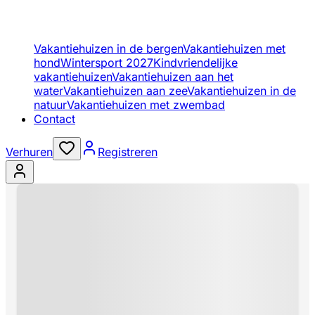
Vakantiehuizen in de bergen
Vakantiehuizen met
hond
Wintersport 2027
Kindvriendelijke
vakantiehuizen
Vakantiehuizen aan het
water
Vakantiehuizen aan zee
Vakantiehuizen in de
natuur
Vakantiehuizen met zwembad
Contact
Verhuren
Registreren