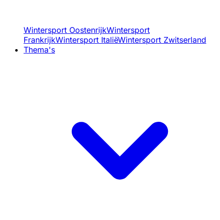
Wintersport Oostenrijk
Wintersport
Frankrijk
Wintersport Italië
Wintersport Zwitserland
Thema's