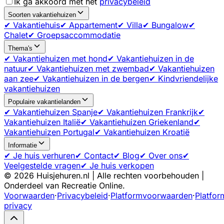
Ik ga akkoord met het
privacybeleid
Soorten vakantiehuizen
✔ Vakantiehuis
✔ Appartement
✔ Villa
✔ Bungalow
✔
Chalet
✔ Groepsaccommodatie
Thema's
✔ Vakantiehuizen met hond
✔ Vakantiehuizen in de
natuur
✔ Vakantiehuizen met zwembad
✔ Vakantiehuizen
aan zee
✔ Vakantiehuizen in de bergen
✔ Kindvriendelijke
vakantiehuizen
Populaire vakantielanden
✔ Vakantiehuizen Spanje
✔ Vakantiehuizen Frankrijk
✔
Vakantiehuizen Italië
✔ Vakantiehuizen Griekenland
✔
Vakantiehuizen Portugal
✔ Vakantiehuizen Kroatië
Informatie
✔ Je huis verhuren
✔ Contact
✔ Blog
✔ Over ons
✔
Veelgestelde vragen
✔ Je huis verkopen
©
2026
Huisjehuren.nl | Alle rechten voorbehouden |
Onderdeel van Recreatie Online.
Voorwaarden
·
Privacybeleid
·
Platformvoorwaarden
·
Platfor
privacy