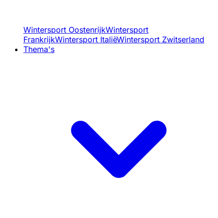
Wintersport Oostenrijk
Wintersport
Frankrijk
Wintersport Italië
Wintersport Zwitserland
Thema's