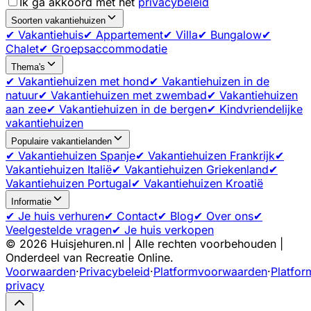
Ik ga akkoord met het
privacybeleid
Soorten vakantiehuizen
✔ Vakantiehuis
✔ Appartement
✔ Villa
✔ Bungalow
✔
Chalet
✔ Groepsaccommodatie
Thema's
✔ Vakantiehuizen met hond
✔ Vakantiehuizen in de
natuur
✔ Vakantiehuizen met zwembad
✔ Vakantiehuizen
aan zee
✔ Vakantiehuizen in de bergen
✔ Kindvriendelijke
vakantiehuizen
Populaire vakantielanden
✔ Vakantiehuizen Spanje
✔ Vakantiehuizen Frankrijk
✔
Vakantiehuizen Italië
✔ Vakantiehuizen Griekenland
✔
Vakantiehuizen Portugal
✔ Vakantiehuizen Kroatië
Informatie
✔ Je huis verhuren
✔ Contact
✔ Blog
✔ Over ons
✔
Veelgestelde vragen
✔ Je huis verkopen
©
2026
Huisjehuren.nl | Alle rechten voorbehouden |
Onderdeel van Recreatie Online.
Voorwaarden
·
Privacybeleid
·
Platformvoorwaarden
·
Platfor
privacy