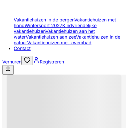
Vakantiehuizen in de bergen
Vakantiehuizen met
hond
Wintersport 2027
Kindvriendelijke
vakantiehuizen
Vakantiehuizen aan het
water
Vakantiehuizen aan zee
Vakantiehuizen in de
natuur
Vakantiehuizen met zwembad
Contact
Verhuren
Registreren