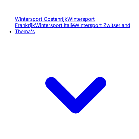
Wintersport Oostenrijk
Wintersport
Frankrijk
Wintersport Italië
Wintersport Zwitserland
Thema's