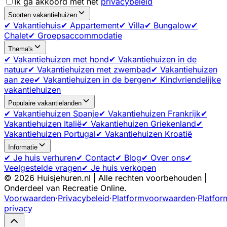
Ik ga akkoord met het
privacybeleid
Soorten vakantiehuizen
✔ Vakantiehuis
✔ Appartement
✔ Villa
✔ Bungalow
✔
Chalet
✔ Groepsaccommodatie
Thema's
✔ Vakantiehuizen met hond
✔ Vakantiehuizen in de
natuur
✔ Vakantiehuizen met zwembad
✔ Vakantiehuizen
aan zee
✔ Vakantiehuizen in de bergen
✔ Kindvriendelijke
vakantiehuizen
Populaire vakantielanden
✔ Vakantiehuizen Spanje
✔ Vakantiehuizen Frankrijk
✔
Vakantiehuizen Italië
✔ Vakantiehuizen Griekenland
✔
Vakantiehuizen Portugal
✔ Vakantiehuizen Kroatië
Informatie
✔ Je huis verhuren
✔ Contact
✔ Blog
✔ Over ons
✔
Veelgestelde vragen
✔ Je huis verkopen
©
2026
Huisjehuren.nl | Alle rechten voorbehouden |
Onderdeel van Recreatie Online.
Voorwaarden
·
Privacybeleid
·
Platformvoorwaarden
·
Platfor
privacy