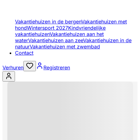
Vakantiehuizen in de bergen
Vakantiehuizen met
hond
Wintersport 2027
Kindvriendelijke
vakantiehuizen
Vakantiehuizen aan het
water
Vakantiehuizen aan zee
Vakantiehuizen in de
natuur
Vakantiehuizen met zwembad
Contact
Verhuren
Registreren