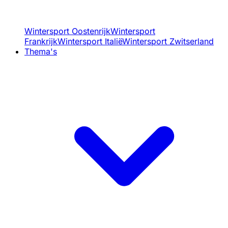
Wintersport Oostenrijk
Wintersport
Frankrijk
Wintersport Italië
Wintersport Zwitserland
Thema's