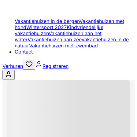
Vakantiehuizen in de bergen
Vakantiehuizen met
hond
Wintersport 2027
Kindvriendelijke
vakantiehuizen
Vakantiehuizen aan het
water
Vakantiehuizen aan zee
Vakantiehuizen in de
natuur
Vakantiehuizen met zwembad
Contact
Verhuren
Registreren