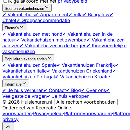
Ik ga akkoord met het
privacybeleid
Soorten vakantiehuizen
✔ Vakantiehuis
✔ Appartement
✔ Villa
✔ Bungalow
✔
Chalet
✔ Groepsaccommodatie
Thema's
✔ Vakantiehuizen met hond
✔ Vakantiehuizen in de
natuur
✔ Vakantiehuizen met zwembad
✔ Vakantiehuizen
aan zee
✔ Vakantiehuizen in de bergen
✔ Kindvriendelijke
vakantiehuizen
Populaire vakantielanden
✔ Vakantiehuizen Spanje
✔ Vakantiehuizen Frankrijk
✔
Vakantiehuizen Italië
✔ Vakantiehuizen Griekenland
✔
Vakantiehuizen Portugal
✔ Vakantiehuizen Kroatië
Informatie
✔ Je huis verhuren
✔ Contact
✔ Blog
✔ Over ons
✔
Veelgestelde vragen
✔ Je huis verkopen
©
2026
Huisjehuren.nl | Alle rechten voorbehouden |
Onderdeel van Recreatie Online.
Voorwaarden
·
Privacybeleid
·
Platformvoorwaarden
·
Platfor
privacy