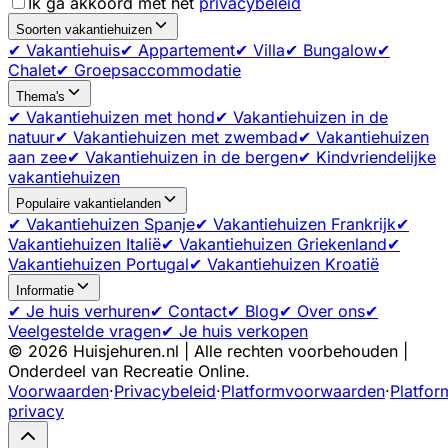
Ik ga akkoord met het
privacybeleid
Soorten vakantiehuizen
✔ Vakantiehuis
✔ Appartement
✔ Villa
✔ Bungalow
✔
Chalet
✔ Groepsaccommodatie
Thema's
✔ Vakantiehuizen met hond
✔ Vakantiehuizen in de
natuur
✔ Vakantiehuizen met zwembad
✔ Vakantiehuizen
aan zee
✔ Vakantiehuizen in de bergen
✔ Kindvriendelijke
vakantiehuizen
Populaire vakantielanden
✔ Vakantiehuizen Spanje
✔ Vakantiehuizen Frankrijk
✔
Vakantiehuizen Italië
✔ Vakantiehuizen Griekenland
✔
Vakantiehuizen Portugal
✔ Vakantiehuizen Kroatië
Informatie
✔ Je huis verhuren
✔ Contact
✔ Blog
✔ Over ons
✔
Veelgestelde vragen
✔ Je huis verkopen
©
2026
Huisjehuren.nl | Alle rechten voorbehouden |
Onderdeel van Recreatie Online.
Voorwaarden
·
Privacybeleid
·
Platformvoorwaarden
·
Platfor
privacy