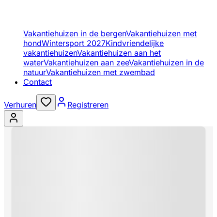
Vakantiehuizen in de bergen
Vakantiehuizen met
hond
Wintersport 2027
Kindvriendelijke
vakantiehuizen
Vakantiehuizen aan het
water
Vakantiehuizen aan zee
Vakantiehuizen in de
natuur
Vakantiehuizen met zwembad
Contact
Verhuren
Registreren