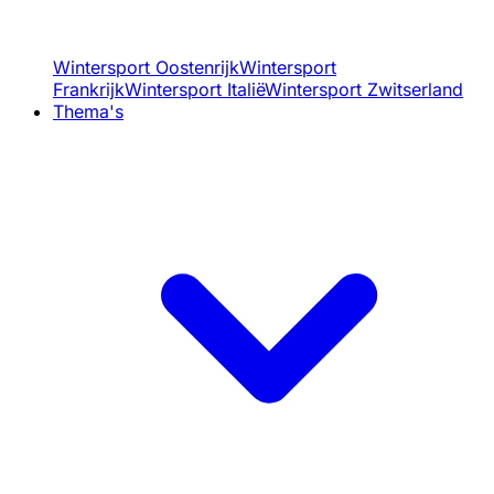
Wintersport Oostenrijk
Wintersport
Frankrijk
Wintersport Italië
Wintersport Zwitserland
Thema's