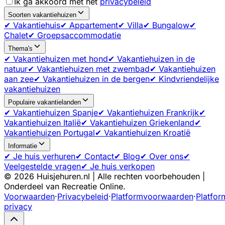
Ik ga akkoord met het
privacybeleid
Soorten vakantiehuizen
✔ Vakantiehuis
✔ Appartement
✔ Villa
✔ Bungalow
✔
Chalet
✔ Groepsaccommodatie
Thema's
✔ Vakantiehuizen met hond
✔ Vakantiehuizen in de
natuur
✔ Vakantiehuizen met zwembad
✔ Vakantiehuizen
aan zee
✔ Vakantiehuizen in de bergen
✔ Kindvriendelijke
vakantiehuizen
Populaire vakantielanden
✔ Vakantiehuizen Spanje
✔ Vakantiehuizen Frankrijk
✔
Vakantiehuizen Italië
✔ Vakantiehuizen Griekenland
✔
Vakantiehuizen Portugal
✔ Vakantiehuizen Kroatië
Informatie
✔ Je huis verhuren
✔ Contact
✔ Blog
✔ Over ons
✔
Veelgestelde vragen
✔ Je huis verkopen
©
2026
Huisjehuren.nl | Alle rechten voorbehouden |
Onderdeel van Recreatie Online.
Voorwaarden
·
Privacybeleid
·
Platformvoorwaarden
·
Platfor
privacy