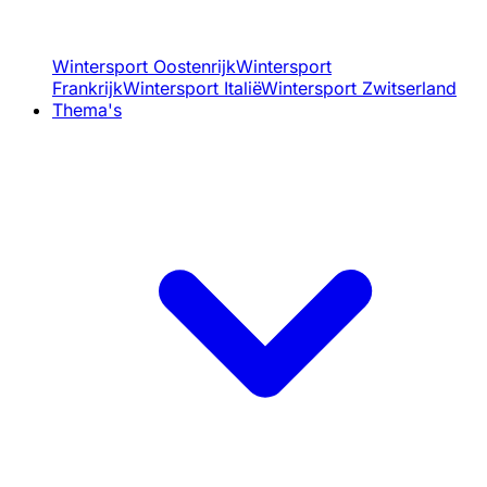
Wintersport Oostenrijk
Wintersport
Frankrijk
Wintersport Italië
Wintersport Zwitserland
Thema's