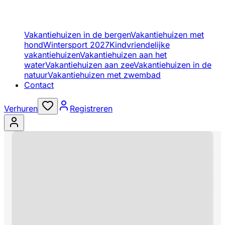
Vakantiehuizen in de bergen
Vakantiehuizen met
hond
Wintersport 2027
Kindvriendelijke
vakantiehuizen
Vakantiehuizen aan het
water
Vakantiehuizen aan zee
Vakantiehuizen in de
natuur
Vakantiehuizen met zwembad
Contact
Verhuren
Registreren