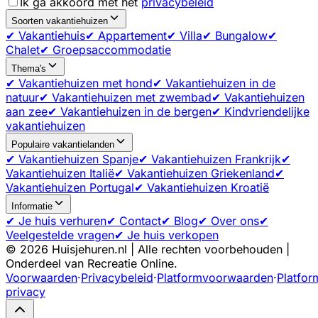
Ik ga akkoord met het
privacybeleid
Soorten vakantiehuizen
✔ Vakantiehuis
✔ Appartement
✔ Villa
✔ Bungalow
✔
Chalet
✔ Groepsaccommodatie
Thema's
✔ Vakantiehuizen met hond
✔ Vakantiehuizen in de
natuur
✔ Vakantiehuizen met zwembad
✔ Vakantiehuizen
aan zee
✔ Vakantiehuizen in de bergen
✔ Kindvriendelijke
vakantiehuizen
Populaire vakantielanden
✔ Vakantiehuizen Spanje
✔ Vakantiehuizen Frankrijk
✔
Vakantiehuizen Italië
✔ Vakantiehuizen Griekenland
✔
Vakantiehuizen Portugal
✔ Vakantiehuizen Kroatië
Informatie
✔ Je huis verhuren
✔ Contact
✔ Blog
✔ Over ons
✔
Veelgestelde vragen
✔ Je huis verkopen
©
2026
Huisjehuren.nl | Alle rechten voorbehouden |
Onderdeel van Recreatie Online.
Voorwaarden
·
Privacybeleid
·
Platformvoorwaarden
·
Platfor
privacy