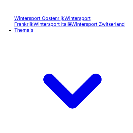
Wintersport Oostenrijk
Wintersport
Frankrijk
Wintersport Italië
Wintersport Zwitserland
Thema's