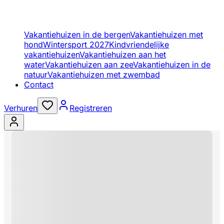
Vakantiehuizen in de bergen
Vakantiehuizen met
hond
Wintersport 2027
Kindvriendelijke
vakantiehuizen
Vakantiehuizen aan het
water
Vakantiehuizen aan zee
Vakantiehuizen in de
natuur
Vakantiehuizen met zwembad
Contact
Verhuren
Registreren