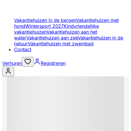
Vakantiehuizen in de bergen
Vakantiehuizen met
hond
Wintersport 2027
Kindvriendelijke
vakantiehuizen
Vakantiehuizen aan het
water
Vakantiehuizen aan zee
Vakantiehuizen in de
natuur
Vakantiehuizen met zwembad
Contact
Verhuren
Registreren