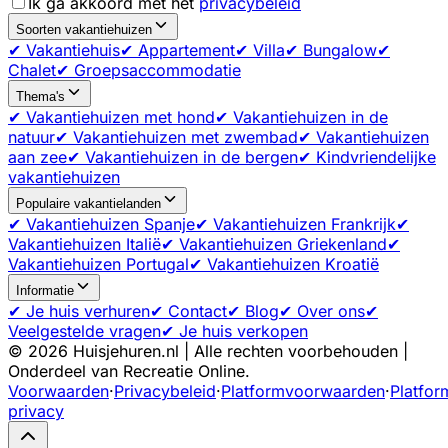
Ik ga akkoord met het
privacybeleid
Soorten vakantiehuizen
✔ Vakantiehuis
✔ Appartement
✔ Villa
✔ Bungalow
✔
Chalet
✔ Groepsaccommodatie
Thema's
✔ Vakantiehuizen met hond
✔ Vakantiehuizen in de
natuur
✔ Vakantiehuizen met zwembad
✔ Vakantiehuizen
aan zee
✔ Vakantiehuizen in de bergen
✔ Kindvriendelijke
vakantiehuizen
Populaire vakantielanden
✔ Vakantiehuizen Spanje
✔ Vakantiehuizen Frankrijk
✔
Vakantiehuizen Italië
✔ Vakantiehuizen Griekenland
✔
Vakantiehuizen Portugal
✔ Vakantiehuizen Kroatië
Informatie
✔ Je huis verhuren
✔ Contact
✔ Blog
✔ Over ons
✔
Veelgestelde vragen
✔ Je huis verkopen
©
2026
Huisjehuren.nl | Alle rechten voorbehouden |
Onderdeel van Recreatie Online.
Voorwaarden
·
Privacybeleid
·
Platformvoorwaarden
·
Platfor
privacy