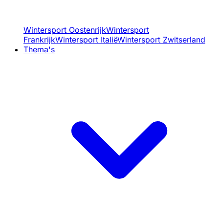
Wintersport Oostenrijk
Wintersport
Frankrijk
Wintersport Italië
Wintersport Zwitserland
Thema's