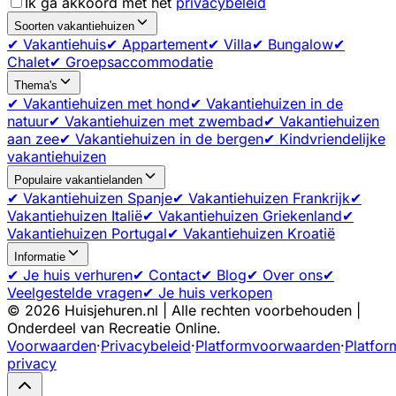
Ik ga akkoord met het
privacybeleid
Soorten vakantiehuizen
✔ Vakantiehuis
✔ Appartement
✔ Villa
✔ Bungalow
✔
Chalet
✔ Groepsaccommodatie
Thema's
✔ Vakantiehuizen met hond
✔ Vakantiehuizen in de
natuur
✔ Vakantiehuizen met zwembad
✔ Vakantiehuizen
aan zee
✔ Vakantiehuizen in de bergen
✔ Kindvriendelijke
vakantiehuizen
Populaire vakantielanden
✔ Vakantiehuizen Spanje
✔ Vakantiehuizen Frankrijk
✔
Vakantiehuizen Italië
✔ Vakantiehuizen Griekenland
✔
Vakantiehuizen Portugal
✔ Vakantiehuizen Kroatië
Informatie
✔ Je huis verhuren
✔ Contact
✔ Blog
✔ Over ons
✔
Veelgestelde vragen
✔ Je huis verkopen
©
2026
Huisjehuren.nl | Alle rechten voorbehouden |
Onderdeel van Recreatie Online.
Voorwaarden
·
Privacybeleid
·
Platformvoorwaarden
·
Platfor
privacy