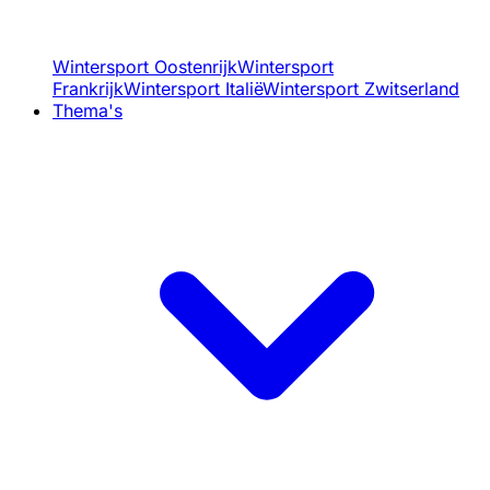
Wintersport Oostenrijk
Wintersport
Frankrijk
Wintersport Italië
Wintersport Zwitserland
Thema's