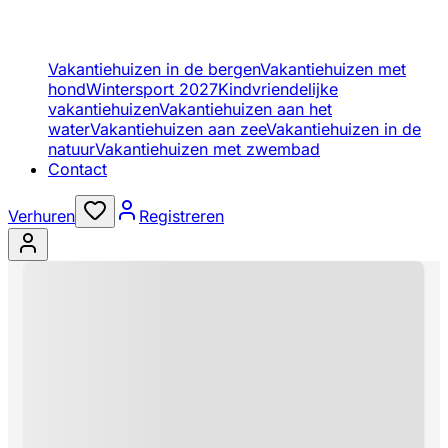
Vakantiehuizen in de bergen
Vakantiehuizen met
hond
Wintersport 2027
Kindvriendelijke
vakantiehuizen
Vakantiehuizen aan het
water
Vakantiehuizen aan zee
Vakantiehuizen in de
natuur
Vakantiehuizen met zwembad
Contact
Verhuren
Registreren