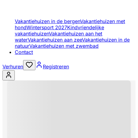
Vakantiehuizen in de bergen
Vakantiehuizen met
hond
Wintersport 2027
Kindvriendelijke
vakantiehuizen
Vakantiehuizen aan het
water
Vakantiehuizen aan zee
Vakantiehuizen in de
natuur
Vakantiehuizen met zwembad
Contact
Verhuren
Registreren