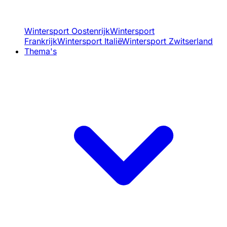
Wintersport Oostenrijk
Wintersport
Frankrijk
Wintersport Italië
Wintersport Zwitserland
Thema's