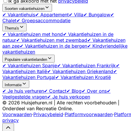
Ik ga akkoord met het
privacybeleid
Soorten vakantiehuizen
✔ Vakantiehuis
✔ Appartement
✔ Villa
✔ Bungalow
✔
Chalet
✔ Groepsaccommodatie
Thema's
✔ Vakantiehuizen met hond
✔ Vakantiehuizen in de
natuur
✔ Vakantiehuizen met zwembad
✔ Vakantiehuizen
aan zee
✔ Vakantiehuizen in de bergen
✔ Kindvriendelijke
vakantiehuizen
Populaire vakantielanden
✔ Vakantiehuizen Spanje
✔ Vakantiehuizen Frankrijk
✔
Vakantiehuizen Italië
✔ Vakantiehuizen Griekenland
✔
Vakantiehuizen Portugal
✔ Vakantiehuizen Kroatië
Informatie
✔ Je huis verhuren
✔ Contact
✔ Blog
✔ Over ons
✔
Veelgestelde vragen
✔ Je huis verkopen
©
2026
Huisjehuren.nl | Alle rechten voorbehouden |
Onderdeel van Recreatie Online.
Voorwaarden
·
Privacybeleid
·
Platformvoorwaarden
·
Platfor
privacy