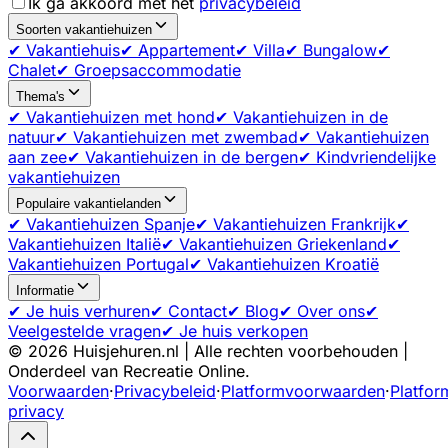
Ik ga akkoord met het
privacybeleid
Soorten vakantiehuizen
✔ Vakantiehuis
✔ Appartement
✔ Villa
✔ Bungalow
✔
Chalet
✔ Groepsaccommodatie
Thema's
✔ Vakantiehuizen met hond
✔ Vakantiehuizen in de
natuur
✔ Vakantiehuizen met zwembad
✔ Vakantiehuizen
aan zee
✔ Vakantiehuizen in de bergen
✔ Kindvriendelijke
vakantiehuizen
Populaire vakantielanden
✔ Vakantiehuizen Spanje
✔ Vakantiehuizen Frankrijk
✔
Vakantiehuizen Italië
✔ Vakantiehuizen Griekenland
✔
Vakantiehuizen Portugal
✔ Vakantiehuizen Kroatië
Informatie
✔ Je huis verhuren
✔ Contact
✔ Blog
✔ Over ons
✔
Veelgestelde vragen
✔ Je huis verkopen
©
2026
Huisjehuren.nl | Alle rechten voorbehouden |
Onderdeel van Recreatie Online.
Voorwaarden
·
Privacybeleid
·
Platformvoorwaarden
·
Platfor
privacy