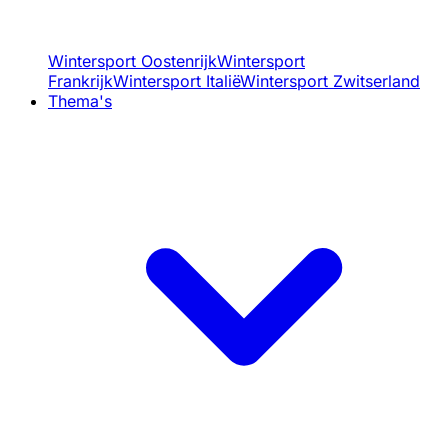
Wintersport Oostenrijk
Wintersport
Frankrijk
Wintersport Italië
Wintersport Zwitserland
Thema's