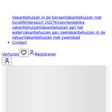
Vakantiehuizen in de bergen
Vakantiehuizen met
hond
Wintersport 2027
Kindvriendelijke
vakantiehuizen
Vakantiehuizen aan het
water
Vakantiehuizen aan zee
Vakantiehuizen in de
natuur
Vakantiehuizen met zwembad
Contact
Verhuren
Registreren