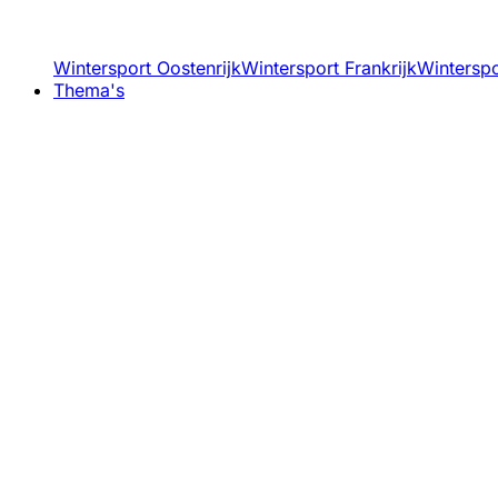
Wintersport Oostenrijk
Wintersport Frankrijk
Winterspor
Thema's