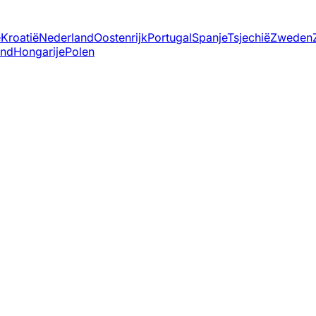
ë
Kroatië
Nederland
Oostenrijk
Portugal
Spanje
Tsjechië
Zweden
and
Hongarije
Polen