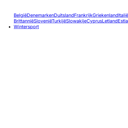
België
Denemarken
Duitsland
Frankrijk
Griekenland
Itali
Brittannië
Slovenië
Turkijë
Slowakije
Cyprus
Letland
Estl
Wintersport