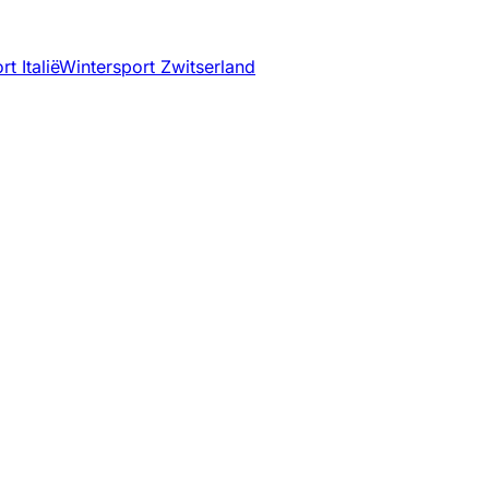
t Italië
Wintersport Zwitserland