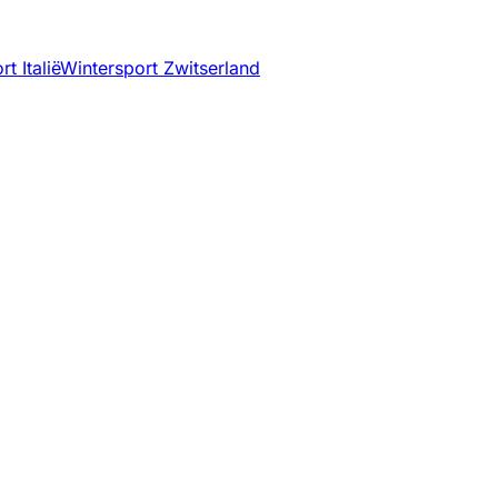
t Italië
Wintersport Zwitserland