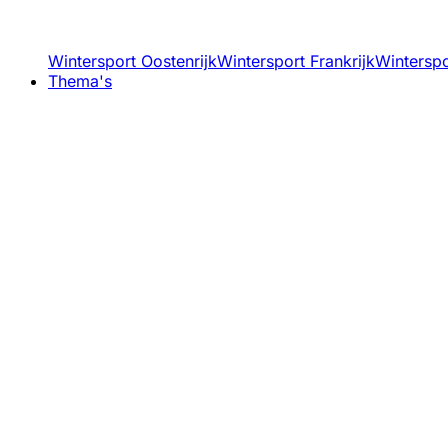
Wintersport Oostenrijk
Wintersport Frankrijk
Winterspor
Thema's