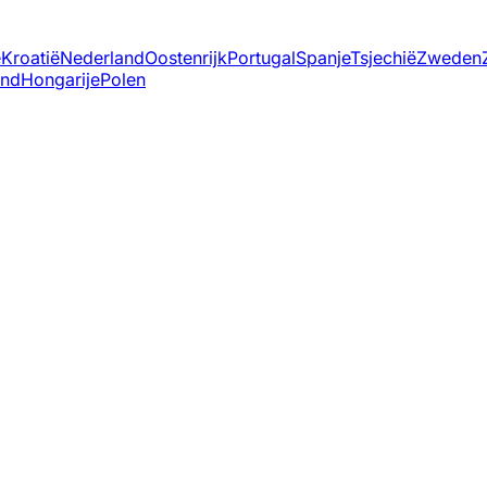
ë
Kroatië
Nederland
Oostenrijk
Portugal
Spanje
Tsjechië
Zweden
and
Hongarije
Polen