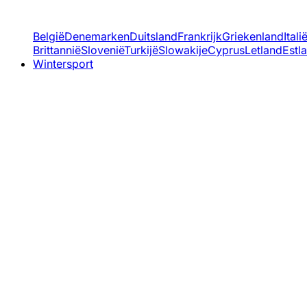
België
Denemarken
Duitsland
Frankrijk
Griekenland
Itali
Brittannië
Slovenië
Turkijë
Slowakije
Cyprus
Letland
Estl
Wintersport