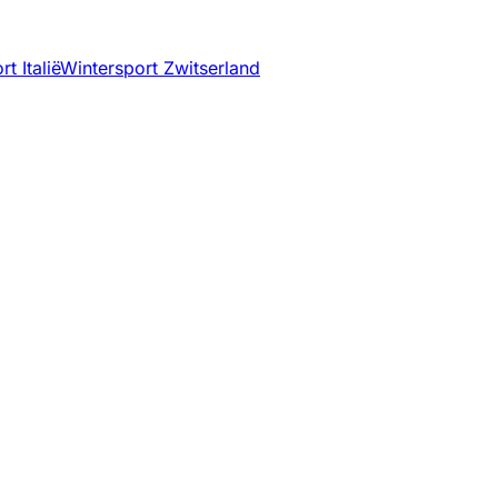
t Italië
Wintersport Zwitserland