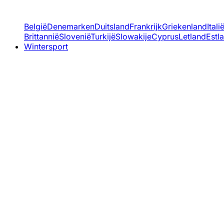
België
Denemarken
Duitsland
Frankrijk
Griekenland
Itali
Brittannië
Slovenië
Turkijë
Slowakije
Cyprus
Letland
Estl
Wintersport