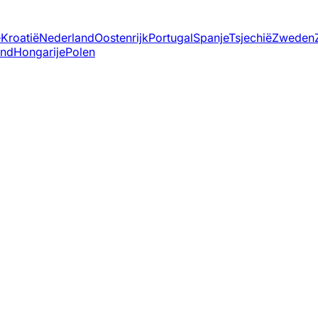
ë
Kroatië
Nederland
Oostenrijk
Portugal
Spanje
Tsjechië
Zweden
and
Hongarije
Polen