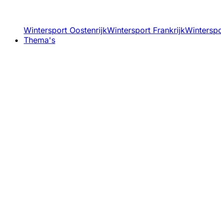
Wintersport Oostenrijk
Wintersport Frankrijk
Winterspor
Thema's