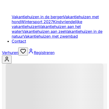
Vakantiehuizen in de bergen
Vakantiehuizen met
hond
Wintersport 2027
Kindvriendelijke
vakantiehuizen
Vakantiehuizen aan het
water
Vakantiehuizen aan zee
Vakantiehuizen in de
natuur
Vakantiehuizen met zwembad
Contact
Verhuren
Registreren