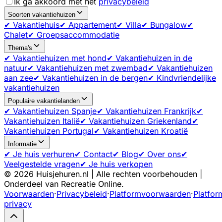
Ik ga akkoord met het
privacybeleid
Soorten vakantiehuizen
✔ Vakantiehuis
✔ Appartement
✔ Villa
✔ Bungalow
✔
Chalet
✔ Groepsaccommodatie
Thema's
✔ Vakantiehuizen met hond
✔ Vakantiehuizen in de
natuur
✔ Vakantiehuizen met zwembad
✔ Vakantiehuizen
aan zee
✔ Vakantiehuizen in de bergen
✔ Kindvriendelijke
vakantiehuizen
Populaire vakantielanden
✔ Vakantiehuizen Spanje
✔ Vakantiehuizen Frankrijk
✔
Vakantiehuizen Italië
✔ Vakantiehuizen Griekenland
✔
Vakantiehuizen Portugal
✔ Vakantiehuizen Kroatië
Informatie
✔ Je huis verhuren
✔ Contact
✔ Blog
✔ Over ons
✔
Veelgestelde vragen
✔ Je huis verkopen
©
2026
Huisjehuren.nl | Alle rechten voorbehouden |
Onderdeel van Recreatie Online.
Voorwaarden
·
Privacybeleid
·
Platformvoorwaarden
·
Platfor
privacy