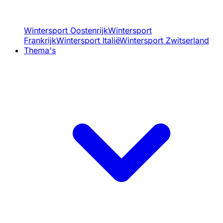
Wintersport Oostenrijk
Wintersport
Frankrijk
Wintersport Italië
Wintersport Zwitserland
Thema's