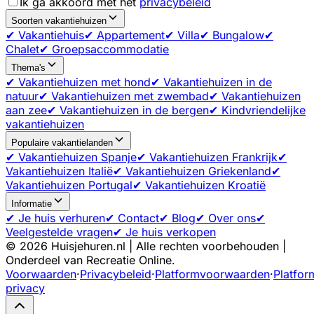
Ik ga akkoord met het
privacybeleid
Soorten vakantiehuizen
✔ Vakantiehuis
✔ Appartement
✔ Villa
✔ Bungalow
✔
Chalet
✔ Groepsaccommodatie
Thema's
✔ Vakantiehuizen met hond
✔ Vakantiehuizen in de
natuur
✔ Vakantiehuizen met zwembad
✔ Vakantiehuizen
aan zee
✔ Vakantiehuizen in de bergen
✔ Kindvriendelijke
vakantiehuizen
Populaire vakantielanden
✔ Vakantiehuizen Spanje
✔ Vakantiehuizen Frankrijk
✔
Vakantiehuizen Italië
✔ Vakantiehuizen Griekenland
✔
Vakantiehuizen Portugal
✔ Vakantiehuizen Kroatië
Informatie
✔ Je huis verhuren
✔ Contact
✔ Blog
✔ Over ons
✔
Veelgestelde vragen
✔ Je huis verkopen
©
2026
Huisjehuren.nl | Alle rechten voorbehouden |
Onderdeel van Recreatie Online.
Voorwaarden
·
Privacybeleid
·
Platformvoorwaarden
·
Platfor
privacy