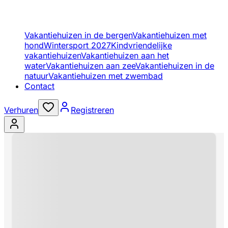
Vakantiehuizen in de bergen
Vakantiehuizen met
hond
Wintersport 2027
Kindvriendelijke
vakantiehuizen
Vakantiehuizen aan het
water
Vakantiehuizen aan zee
Vakantiehuizen in de
natuur
Vakantiehuizen met zwembad
Contact
Verhuren
Registreren