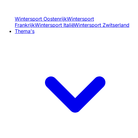
Wintersport Oostenrijk
Wintersport
Frankrijk
Wintersport Italië
Wintersport Zwitserland
Thema's