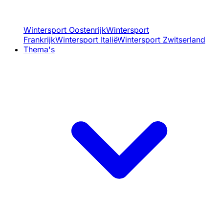
Wintersport Oostenrijk
Wintersport
Frankrijk
Wintersport Italië
Wintersport Zwitserland
Thema's