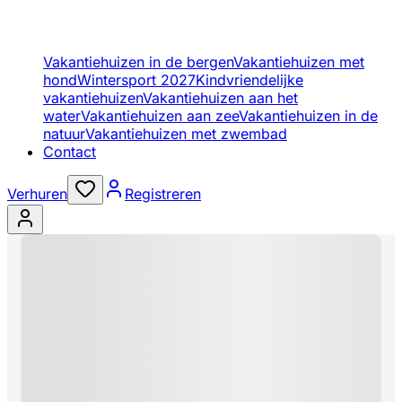
Vakantiehuizen in de bergen
Vakantiehuizen met
hond
Wintersport 2027
Kindvriendelijke
vakantiehuizen
Vakantiehuizen aan het
water
Vakantiehuizen aan zee
Vakantiehuizen in de
natuur
Vakantiehuizen met zwembad
Contact
Verhuren
Registreren