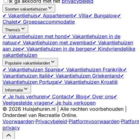
Ik ga akkoord met het
privacybeleid
Soorten vakantiehuizen
✔ Vakantiehuis
✔ Appartement
✔ Villa
✔ Bungalow
✔
Chalet
✔ Groepsaccommodatie
Thema's
✔ Vakantiehuizen met hond
✔ Vakantiehuizen in de
natuur
✔ Vakantiehuizen met zwembad
✔ Vakantiehuizen
aan zee
✔ Vakantiehuizen in de bergen
✔ Kindvriendelijke
vakantiehuizen
Populaire vakantielanden
✔ Vakantiehuizen Spanje
✔ Vakantiehuizen Frankrijk
✔
Vakantiehuizen Italië
✔ Vakantiehuizen Griekenland
✔
Vakantiehuizen Portugal
✔ Vakantiehuizen Kroatië
Informatie
✔ Je huis verhuren
✔ Contact
✔ Blog
✔ Over ons
✔
Veelgestelde vragen
✔ Je huis verkopen
©
2026
Huisjehuren.nl | Alle rechten voorbehouden |
Onderdeel van Recreatie Online.
Voorwaarden
·
Privacybeleid
·
Platformvoorwaarden
·
Platfor
privacy